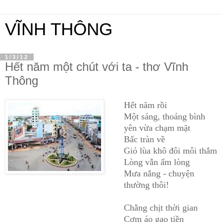
VĨNH THÔNG
1/3/12
Hết năm một chút với ta - thơ Vĩnh
Thông
Hết năm rồi
Một sáng, thoáng bình
yên vừa chạm mặt
Bấc tràn về
Gió lùa khô đôi môi thắm
Lòng vẫn ấm lòng
Mưa nắng - chuyện
thường thôi!
Chằng chịt thời gian
Cơm áo gạo tiền