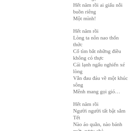
Hết năm rồi ai giấu nỗi
buồn riêng
Một mình!
Hết năm rồi
Lòng ta nôn nao thổn
thức
Cố tìm bắt những điều
không có thực
Cái lạnh ngấu nghiến xé
lòng
Vẫn đau đáu về một khúc
sông
Mênh mang gọi gió…
Hết năm rồi
Người người tất bật sắm
Tết
Nào áo quần, nào bánh
mứt, rượu chè…