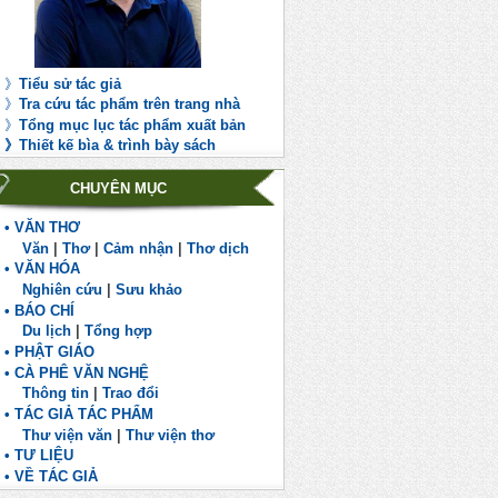
》
Tiểu sử tác giả
》
Tra cứu tác phẩm trên trang nhà
》
Tổng mục lục tác phẩm xuất bản
》
Th
iết kế bìa & trình bày sách
CHUYÊN MỤC
• VĂN THƠ
Văn
|
Thơ
|
Cảm nhận
|
Thơ dịch
• VĂN HÓA
Nghiên cứu
|
Sưu khảo
• BÁO CHÍ
Du lịch
|
Tổng hợp
• PHẬT GIÁO
• CÀ PHÊ VĂN NGHỆ
Thông tin
|
Trao đổi
• TÁC GIẢ TÁC PHẨM
Thư viện văn
|
Thư viện thơ
• TƯ LIỆU
• VỀ TÁC GIẢ