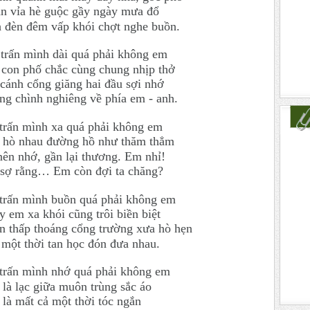
n vỉa hè guộc gầy ngày mưa đổ
 đèn đêm vấp khói chợt nghe buồn.
 trấn mình dài quá phải không em
 con phố chắc cùng chung nhịp thở
cánh cổng giăng hai đầu sợi nhớ
ng chình nghiêng về phía em - anh.
 trấn mình xa quá phải không em
 hò nhau đường hồ như thăm thẳm
ên nhớ, gần lại thương. Em nhỉ!
 sợ rằng… Em còn đợi ta chăng?
 trấn mình buồn quá phải không em
 em xa khói cũng trôi biền biệt
n thấp thoáng cổng trường xưa hò hẹn
một thời tan học đón đưa nhau.
 trấn mình nhớ quá phải không em
là lạc giữa muôn trùng sắc áo
là mất cả một thời tóc ngắn