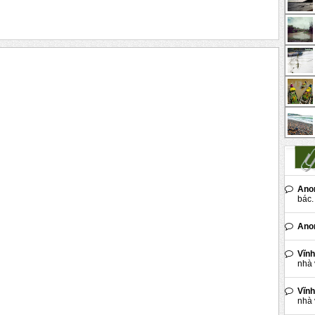
Ano
bác. 
Ano
Vĩnh
nhà 
Vĩnh
nhà 