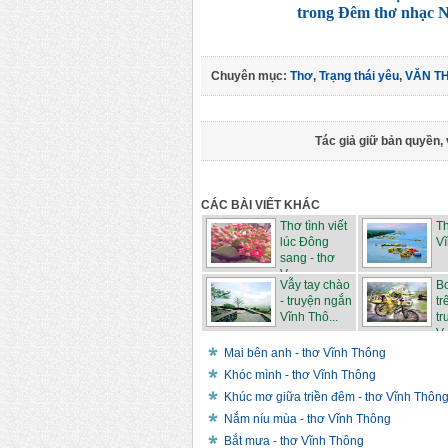
trong Đêm thơ nhạc N
Chuyên mục:
Thơ
,
Trạng thái yêu
,
VĂN T
Tác giả giữ bản quyền, 
CÁC BÀI VIẾT KHÁC
Thơ tình viết
Th
lúc Đông
V
sang - thơ
V...
Vẫy tay chào
B
- truyện ngắn
tr
Vĩnh Thô...
tr
V..
Mai bên anh - thơ Vĩnh Thông
Khóc mình - thơ Vĩnh Thông
Khúc mơ giữa triền đêm - thơ Vĩnh Thôn
Nắm níu mùa - thơ Vĩnh Thông
Bắt mưa - thơ Vĩnh Thông