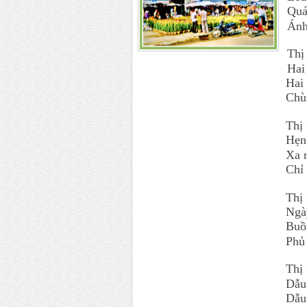
Quá
Ánh
Thị
Hai
Hai 
Chù
Thị
Hẹn
Xa n
Chỉ
Thị
Ngày
Buồ
Phủ 
Thị
Dẫu 
Dẫu 