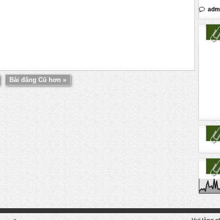
adm
Bài đăng Cũ hơn »