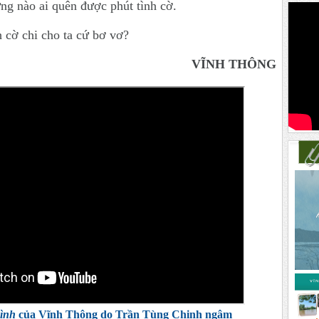
g nào ai quên được phút tình cờ.
 cờ chi cho ta cứ bơ vơ?
VĨNH THÔNG
mình
của Vĩnh Thông do Trần Tùng Chinh ngâm