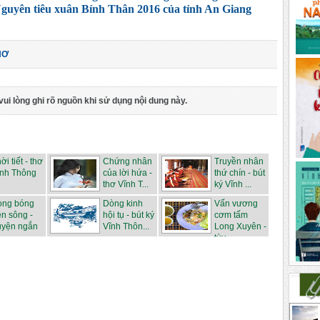
guyên tiêu xuân Bính Thân 2016 của tỉnh An Giang
HƠ
vui lòng ghi rõ nguồn khi sử dụng nội dung này.
ời tiết - thơ
Chứng nhân
Truyền nhân
ĩnh Thông
của lời hứa -
thứ chín - bút
thơ Vĩnh T...
ký Vĩnh ...
ong bóng
Dòng kinh
Vấn vương
ên sông -
hội tụ - bút ký
cơm tấm
uyện ngắn
Vĩnh Thôn...
Long Xuyên -
.
tùy ...
g