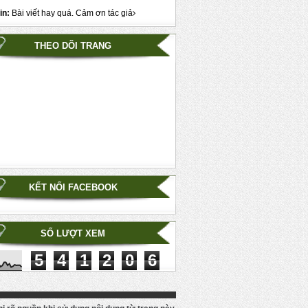
in:
Bài viết hay quá. Cảm ơn tác giả
THEO DÕI TRANG
KẾT NỐI FACEBOOK
SỐ LƯỢT XEM
5
4
1
2
0
6