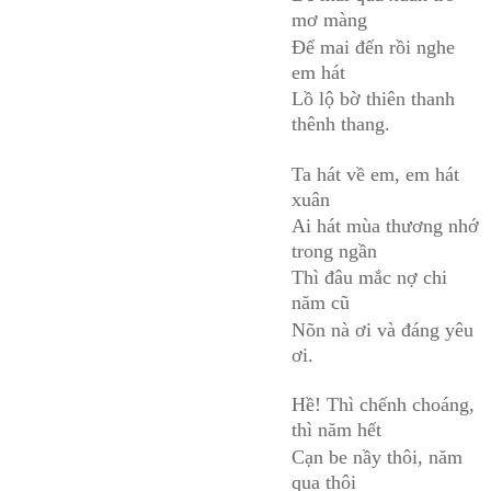
mơ màng
Để mai đến rồi nghe
em hát
Lồ lộ bờ thiên thanh
thênh thang.
Ta hát về em, em hát
xuân
Ai hát mùa thương nhớ
trong ngần
Thì đâu mắc nợ chi
năm cũ
Nõn nà ơi và đáng yêu
ơi.
Hề! Thì chếnh choáng,
thì năm hết
Cạn be nầy thôi, năm
qua thôi