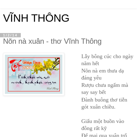
VĨNH THÔNG
1/2/14
Nõn nà xuân - thơ Vĩnh Thông
Lẫy bông cúc cho ngày
năm hết
Nõn nà em thưa dạ
đáng yêu
Rượu chưa ngấm mà
say say bết
Đành buông thơ tiễn
gót xuân chiều.
Giấu một buồn vào
đông rất kỹ
Để mai qua xuân trổ