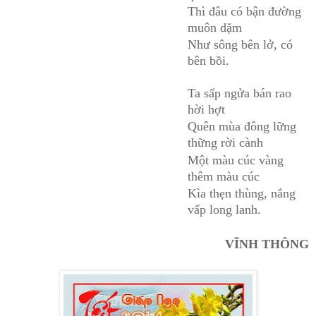
Thì đâu có bận đường
muôn dặm
Như sông bên lở, có
bên bồi.
Ta sấp ngửa bán rao
hời hợt
Quên mùa đông lững
thững rời cành
Một màu cúc vàng
thêm màu cúc
Kìa thẹn thùng, nắng
vấp long lanh.
VĨNH THÔNG