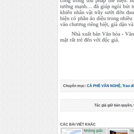
công trong thủ pháp thể hiện: h
tưởng mạnh… đã giúp ngòi bút tr
khiến nhân vật trầy sướt đớn đau
hiện có phần ảo diệu trong nhiều
văn chương riêng biệt, già dặn và
Nhà xuất bản Văn hóa - Văn 
mặt rất trẻ đến với độc giả.
Chuyên mục:
CÀ PHÊ VĂN NGHỆ
,
Trao đ
Tác giả giữ bản quyền, 
CÁC BÀI VIẾT KHÁC
Những giấc
Ng