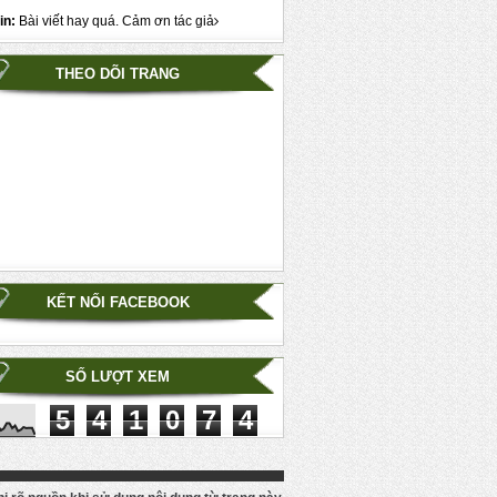
in:
Bài viết hay quá. Cảm ơn tác giả
THEO DÕI TRANG
KẾT NỐI FACEBOOK
SỐ LƯỢT XEM
5
4
1
0
7
4