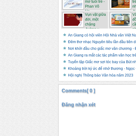
mơ tuổi trẻ -
tr
Phan Võ
n
Ho...
đư
Vụn vặt giữa
Vă
đời, một
đ
chặng
c
đường v...
nh
An Giang có hội viên Hội Nhà văn Việt
Đêm thơ nhạc Nguyên tiêu lần đầu tiên di
Nơi khởi đầu cho giấc mơ văn chương -
An Giang ra mắt các tác phẩm văn học tr
Tuyển tập Giấc mơ sợi tóc bay của Bút 
Khoảng trời ký ức để nhớ thương - Ngọ
Hội nghị Thông báo Văn hóa năm 2023
Comments[ 0 ]
Đăng nhận xét