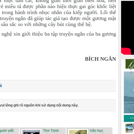
ư thực đan cài, không gian thời gian biến hóa, liên
ẻ miêu tả được phần nào hiện thực gai góc khốc liệt
 trong hành trình nhọc nhằn của kiếp người. Lối thể
 truyện ngắn đã giúp tác giả tạo được một gương mặt
 sâu sắc so với những cây bút cùng thế hệ.
nghệ xin giới thiệu ba tập truyện ngắn của ba gương
BÍCH NGÂN
ổi
vui lòng ghi rõ nguồn khi sử dụng nội dung này.
ười viết
Thơ Trịnh
Văn học