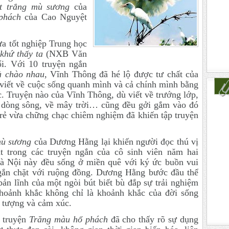
t trắng mù sương
của
phách
của Cao Nguyệt
a tốt nghiệp Trung học
khứ thấy ta
(NXB Văn
ổi. Với 10 truyện ngắn
à chào nhau
, Vĩnh Thông đã hé lộ được tư chất của
viết về cuộc sống quanh mình và cả chính mình bằng
ọc. Truyện nào của Vĩnh Thông, dù viết về trướng lớp,
ề dòng sông, về mây trời… cũng đều gởi gắm vào đó
trẻ vừa chững chạc chiêm nghiệm đã khiến tập truyện
mù sương
của Dương Hằng lại khiến người đọc thú vị
t trong các truyện ngắn của cô sinh viên năm hai
à Nội này đều sống ở miền quê với ký ức buồn vui
gắn chặt với ruộng đồng. Dương Hằng bước đầu thể
ản lĩnh của một ngòi bút biết bù đắp sự trải nghiệm
hoảnh khắc không chỉ là khoảnh khắc của đời sống
 tượng và cảm xúc.
 truyện
Trăng màu hổ phách
đã cho thấy rõ sự dụng