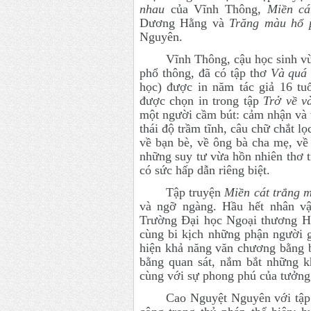
nhau
của Vĩnh Thông,
Miền cá
Dương Hằng và
Trăng màu hổ 
Nguyên.
Vĩnh Thông, cậu học sinh vừ
phổ thông, đã có tập thơ
Và quá 
học) được in năm tác giả 16 tu
được chọn in trong tập
Trở về v
một người cầm bút: cảm nhận và 
thái độ trầm tĩnh, câu chữ chắt l
về bạn bè, về ông bà cha mẹ, v
những suy tư vừa hồn nhiên thơ 
có sức hấp dẫn riêng biệt.
Tập truyện
Miền cát trắng 
và ngỡ ngàng. Hầu hết nhân vậ
Trường Đại học Ngoại thương H
cùng bi kịch những phận người 
hiện khả năng văn chương bằng b
bằng quan sát, nắm bắt những k
cùng với sự phong phú của tưởng
Cao Nguyệt Nguyên với tập