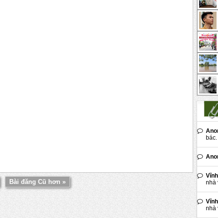
Ano
bác. 
Ano
Vĩnh
Bài đăng Cũ hơn »
nhà 
Vĩnh
nhà 