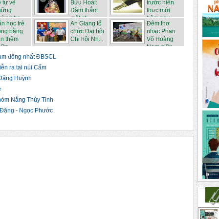
ẻ tự vẽ
Bửu Hoài:
trước hiện
hững
Đằm thắm
thực mới
ờng ba...
một ch...
hôm nay...
n học trẻ
An Giang tổ
Đêm thơ
ồng bằng
chức Đại hội
nhạc Phan
ần thêm
Chi hội Nh...
Võ Hoàng
ữn...
Nam giữa...
 Nam đông nhất ĐBSCL
ễn ra tại núi Cấm
 Đăng Huỳnh
ẻ
nhóm Nắng Thủy Tinh
c Đặng - Ngọc Phước