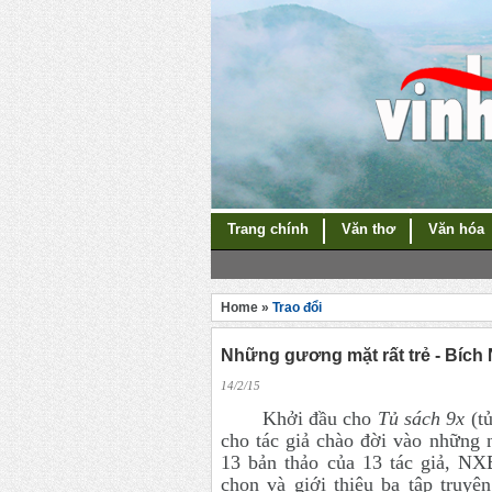
Trang chính
Văn thơ
Văn hóa
Home »
Trao đổi
Những gương mặt rất trẻ - Bích
14/2/15
Khởi đầu cho
Tủ sách 9x
(tủ
cho tác giả chào đời vào những 
13 bản thảo của 13 tác giả, N
chọn và giới thiệu ba tập truyệ