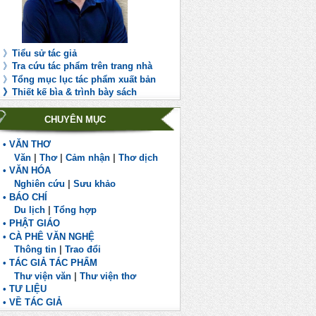
》
Tiểu sử tác giả
》
Tra cứu tác phẩm trên trang nhà
》
Tổng mục lục tác phẩm xuất bản
》
Th
iết kế bìa & trình bày sách
CHUYÊN MỤC
• VĂN THƠ
Văn
|
Thơ
|
Cảm nhận
|
Thơ dịch
• VĂN HÓA
Nghiên cứu
|
Sưu khảo
• BÁO CHÍ
Du lịch
|
Tổng hợp
• PHẬT GIÁO
• CÀ PHÊ VĂN NGHỆ
Thông tin
|
Trao đổi
• TÁC GIẢ TÁC PHẨM
Thư viện văn
|
Thư viện thơ
• TƯ LIỆU
• VỀ TÁC GIẢ