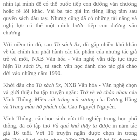
nhìn lại mình để có thể bước tiếp con đường văn chương
hoặc rẽ lối khác. Vài ba tác giả im tiếng lặng tăm sau
quyển sách đầu tay. Nhưng cũng đã có những tài năng và
nghị lực có thể một mình bước tiếp con đường văn
chương.
Với niềm tin đó, sau
Tủ sách 8x
, dù gặp nhiều khó khăn
về tài chính khi phát hành các tác phẩm của những tác giả
trẻ và mới, NXB Văn hóa - Văn nghệ vẫn tiếp tục thực
hiện
Tủ sách 9x
, tủ sách văn học dành cho tác giả chào
đời vào những năm 1990.
Khởi đầu cho
Tủ sách 9x
, NXB Văn hóa - Văn nghệ chọn
và giới thiệu ba tập truyện ngắn:
Trở về và chào nhau
của
Vĩnh Thông,
Miền cát trắng mù sương
của Dương Hằng
và
Trăng màu hổ phách
của Cao Nguyệt Nguyên.
Vĩnh Thông, cậu học sinh vừa tốt nghiệp trung học phổ
thông, đã có tập thơ
Và quá khứ thấy ta
được in năm tác
giả 16 tuổi. Với 10 truyện ngắn được chọn in trong
tập
Trở về và chào nhau
, Vĩnh Thông đã hé lộ được tư