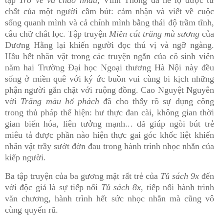
chất của một người cầm bút: cảm nhận và viết về cuộc
sống quanh mình và cả chính mình bằng thái độ trầm tĩnh,
câu chữ chắt lọc. Tập truyện
Miền cát trắng mù sương
của
Dương Hằng lại khiến người đọc thú vị và ngỡ ngàng.
Hầu hết nhân vật trong các truyện ngắn của cô sinh viên
năm hai Trường Đại học Ngoại thương Hà Nội này đều
sống ở miền quê với ký ức buồn vui cùng bi kịch những
phận người gắn chặt với ruộng đồng. Cao Nguyệt Nguyên
với
Trăng màu hổ phách
đã cho thấy rõ sự dụng công
trong thủ pháp thể hiện: hư thực đan cài, không gian thời
gian biến hóa, liên tưởng mạnh... đã giúp ngòi bút trẻ
miêu tả được phần nào hiện thực gai góc khốc liệt khiến
nhân vật trầy sướt đớn đau trong hành trình nhọc nhằn của
kiếp người.
Ba tập truyện của ba gương mặt rất trẻ của
Tủ sách 9x
đến
với độc giả là sự tiếp nối
Tủ sách 8x
, tiếp nối hành trình
văn chương, hành trình hết sức nhọc nhằn mà cũng vô
cùng quyến rũ.