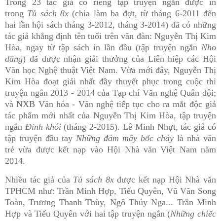
Trong 23 tác giả có riêng tập truyện ngắn được in
trong
Tủ sách 8x
(chia làm ba đợt, từ tháng 6-2011 đến
hai lần hội sách tháng 3-2012, tháng 3-2014) đã có những
tác giả khẳng định tên tuổi trên văn đàn: Nguyễn Thị Kim
Hòa, ngay từ tập sách in lần đầu (tập truyện ngắn
Nho
đắng
) đã được nhận giải thưởng của Liên hiệp các Hội
Văn học Nghệ thuật Việt Nam. Vừa mới đây, Nguyễn Thị
Kim Hòa đoạt giải nhất đầy thuyết phục trong cuộc thi
truyện ngắn 2013 - 2014 của Tạp chí Văn nghệ Quân đội;
và NXB Văn hóa - Văn nghệ tiếp tục cho ra mắt độc giả
tác phẩm mới nhất của Nguyễn Thị Kim Hòa, tập truyện
ngắn
Đỉnh khói
(tháng 2-2015). Lê Minh Nhựt, tác giả có
tập truyện đầu tay
Những đám mây bốc cháy
là nhà văn
trẻ vừa được kết nạp vào Hội Nhà văn Việt Nam năm
2014.
Nhiều tác giả của
Tủ sách 8x
được kết nạp Hội Nhà văn
TPHCM như: Trần Minh Hợp, Tiểu Quyên, Vũ Văn Song
Toàn, Trương Thanh Thùy, Ngô Thúy Nga... Trần Minh
Hợp và Tiểu Quyên với hai tập truyện ngắn (
Những chiếc