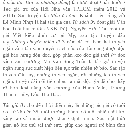
ô màu đỏ
,
Đồi cỏ phương đông
) lần lượt đoạt Giải thưởng
Tác giả trẻ của Hội Nhà văn TPHCM (năm 2012 và
2014). Sau truyện dài
Mùa ảo ảnh
, Khánh Liên cùng với
Lê Minh Nhựt là hai tác giả của
Tủ sách 9x
đoạt giải Văn
học Tuổi hai mươi (NXB Trẻ). Nguyễn Hữu Tài, một tác
giả Việt kiều định cư tại Mỹ, sau tập truyện đầu
tay
Những chuyến thiên di
3 năm đã có thêm hai truyện
ngắn và 3 tản văn; quyển sách nào của Tài cũng được độc
giả hào hứng đón đọc, góp phần kéo độc giả thời @ đọc
sách văn chương. Vũ Văn Song Toàn là tác giả truyện
ngắn sung sức xuất hiện liên tục trên nhiều tờ báo. Sau tập
truyện đầu tay, những truyện ngắn, rồi những tập truyện
ngắn, truyện dài nối tiếp nhau ra mắt độc giả đã cho thấy
rõ hơn khả năng văn chương của Hạnh Vân, Trương
Thanh Thùy, Đào Thu Hà...
Tác giả 8x
cho đến thời điểm này là những tác giả có tuổi
đời từ 26 đến 35, tuổi trưởng thành, độ tuổi nhiều nội lực
sáng tạo và muốn được khẳng định mình. Sau một thời
gian nỗ lực thử tài thử sức, giúp cho người trẻ bình tĩnh