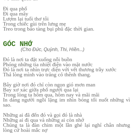
Đi qua phố
Đi qua mây
Lượm lại tuổi thơ tôi
Trong chiếc gùi trên lưng mẹ
Treo trong bảo tàng bụi phủ đặc thời gian.
GÓC NHỚ
(Cho Đức, Quỳnh, Thi, Hiền...)
Đó là nơi ta đặt xuống nỗi buồn
Phóng những tia nhiệt điện vào mặt nước
Đó là nơi ta nhìn trực diện với vết thương trầy xước
Thả lòng mình vào trảng cỏ thênh thang.
Bây giờ nơi đó chỉ còn ngọn gió mơn man
Bay xơ xác giữa phố người qua lại
Trong lòng ta hôm qua, hôm nay và mãi mãi
In dáng người ngồi lặng im nhìn bóng tối nuốt những vì
sao.
Những ai đã đến đó và gọi đó là nhà
Những ai đi qua và những ai còn nhớ
Chúng ta là đàn chim một lần ghé lại nghỉ chân nhưng
lòng cứ hoài mắc nợ