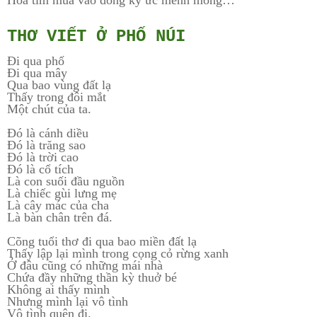
THƠ VIẾT Ở PHỐ NÚI
Đi qua phố
Đi qua mây
Qua bao vùng đất lạ
Thấy trong đôi mắt
Một chút của ta.
Đó là cánh diều
Đó là trăng sao
Đó là trời cao
Đó là cổ tích
Là con suối đầu nguồn
Là chiếc gùi lưng mẹ
Là cây mác của cha
Là bàn chân trên đá.
Cõng tuổi thơ đi qua bao miền đất lạ
Thấy lập lại mình trong cọng cỏ rừng xanh
Ở đâu cũng có những mái nhà
Chứa đầy những thần kỳ thuở bé
Không ai thấy mình
Nhưng mình lại vô tình
Vô tình quên đi.