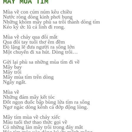
MÂY MÙA TÍM
Mùa về con cúm núm kêu chiều
Nước ròng dòng kinh phơi bụng
Những khóm mây phù sa trôi thành dòng tím
Kéo ký ức lũ cá linh đi rong.
Mùa về chảy qua đôi mắt
Qua đôi tay tuổi thơ êm đềm
Đò lặng lẽ đưa người ra sông lớn
Một chuyến đi xa hút. Dòng trôi…
Gửi lại phù sa những mùa tím đi về
Mây bay
Mây trôi
Mây mùa tím trên dòng
Ngây ngất.
Mùa về
Những đám mây kết tóc
Đốt ngọn đuốc bập bùng lửa tím ra sông
Ngơ ngác dòng kênh cá đớp động lòng.
Mây tím mùa về chảy xiếc
Màu tuổi thơ thao thức gọi về
Có những làn mây trôi trong đáy mắt
Hóa tím mùa vào dòng ký ức mênh mông…