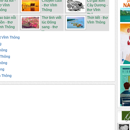
ớ xa xôi -
Chuyến cuối
Cô gái xóm
ơ Vĩnh
- thơ Vĩnh
Cây Dương -
hông
Thông
thơ Vĩnh
Thô...
ao bán nỗi
Thơ tình viết
Thời tiết - thơ
ồn - thơ
lúc Đông
Vĩnh Thông
ĩnh Thông
sang - thơ
V...
t Vĩnh Thông
g
Thông
h Thông
Thông
ông
h Thông