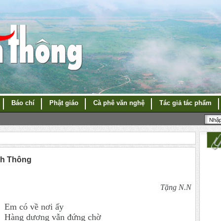
Báo chí
Phật giáo
Cà phê văn nghệ
Tác giả tác phẩm
nh Thông
Tặng N.N
Em có về nơi ấy
Hàng dương vẫn đứng chờ