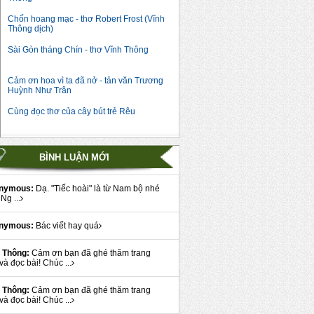
Chốn hoang mạc - thơ Robert Frost (Vĩnh
Thông dịch)
Sài Gòn tháng Chín - thơ Vĩnh Thông
Cảm ơn hoa vì ta đã nở - tản văn Trương
Huỳnh Như Trân
Cùng đọc thơ của cây bút trẻ Rêu
BÌNH LUẬN MỚI
nymous:
Dạ. "Tiếc hoài" là từ Nam bộ nhé
Ng ...
nymous:
Bác viết hay quá
 Thông:
Cảm ơn bạn đã ghé thăm trang
và đọc bài! Chúc ...
 Thông:
Cảm ơn bạn đã ghé thăm trang
và đọc bài! Chúc ...