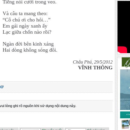
Tiếng nói cười trong veo.
Và câu ta mang theo:
“Cô chú ơi cho hỏi…”
Em gái ngày xanh ấy
Lạc giữa chốn nào rồi?
Ngàn đời bên kinh xáng
Hai dòng không sóng đôi.
Châu Phú, 29/5/2012
VĨNH THÔNG
HƠ
vui lòng ghi rõ nguồn khi sử dụng nội dung này.