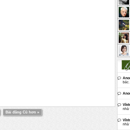
Ano
bác. 
Ano
Vĩnh
nhà 
Bài đăng Cũ hơn »
Vĩnh
nhà 