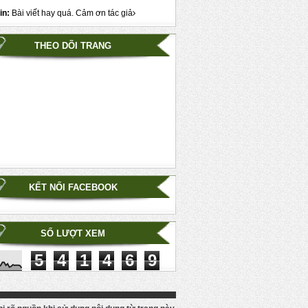
in:
Bài viết hay quá. Cảm ơn tác giả
THEO DÕI TRANG
KẾT NỐI FACEBOOK
SỐ LƯỢT XEM
5
4
1
4
6
9