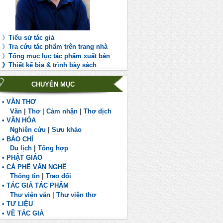
》
Tiểu sử tác giả
》
Tra cứu tác phẩm trên trang nhà
》
Tổng mục lục tác phẩm xuất bản
》
Th
iết kế bìa & trình bày sách
CHUYÊN MỤC
• VĂN THƠ
Văn
|
Thơ
|
Cảm nhận
|
Thơ dịch
• VĂN HÓA
Nghiên cứu
|
Sưu khảo
• BÁO CHÍ
Du lịch
|
Tổng hợp
• PHẬT GIÁO
• CÀ PHÊ VĂN NGHỆ
Thông tin
|
Trao đổi
• TÁC GIẢ TÁC PHẨM
Thư viện văn
|
Thư viện thơ
• TƯ LIỆU
• VỀ TÁC GIẢ