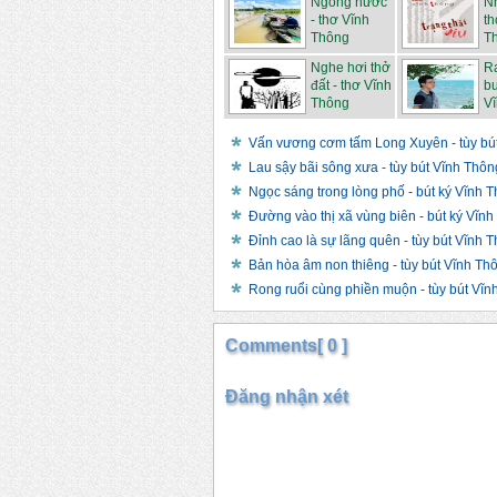
Ngóng nước
Nh
- thơ Vĩnh
th
Thông
T
Nghe hơi thở
R
đất - thơ Vĩnh
bu
Thông
V
Vấn vương cơm tấm Long Xuyên - tùy bú
Lau sậy bãi sông xưa - tùy bút Vĩnh Thôn
Ngọc sáng trong lòng phố - bút ký Vĩnh 
Đường vào thị xã vùng biên - bút ký Vĩn
Đỉnh cao là sự lãng quên - tùy bút Vĩnh 
Bản hòa âm non thiêng - tùy bút Vĩnh Th
Rong ruổi cùng phiền muộn - tùy bút Vĩn
Comments[ 0 ]
Đăng nhận xét