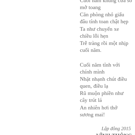
Cuối năm khung cửa sổ
mở toang
Căn phòng nhỏ giấu
đâu tính toan chật hẹp
Ta như chuyến xe
chiều lỗi hẹn
Trễ tràng rồi một nhịp
cuối năm.
Cuối năm tỉnh với
chính mình
Nhặt nhạnh chút điều
quen, điều lạ
Rũ muộn phiền như
cây trút lá
An nhiên hơi thở
sương mai!
Lập đông 2015