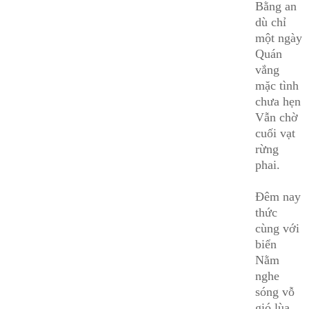
Bằng an
dù chỉ
một ngày
Quán
vắng
mặc tình
chưa hẹn
Vẫn chờ
cuối vạt
rừng
phai.
Đêm nay
thức
cùng với
biển
Nằm
nghe
sóng vỗ
gió lùa