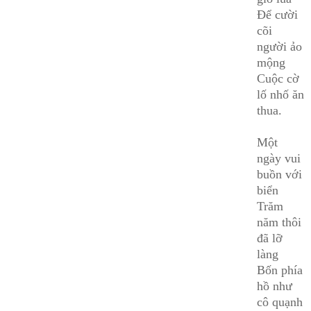
Để cười
cõi
người ảo
mộng
Cuộc cờ
lố nhố ăn
thua.
Một
ngày vui
buồn với
biển
Trăm
năm thôi
đã lỡ
làng
Bốn phía
hồ như
cô quạnh