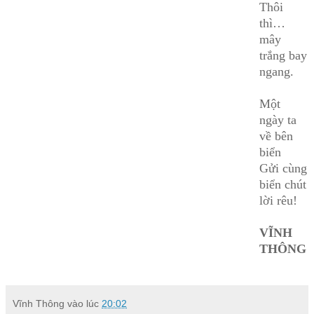
Thôi
thì…
mây
trắng bay
ngang.
Một
ngày ta
về bên
biển
Gửi cùng
biển chút
lời rêu!
VĨNH
THÔNG
Vĩnh Thông
vào lúc
20:02