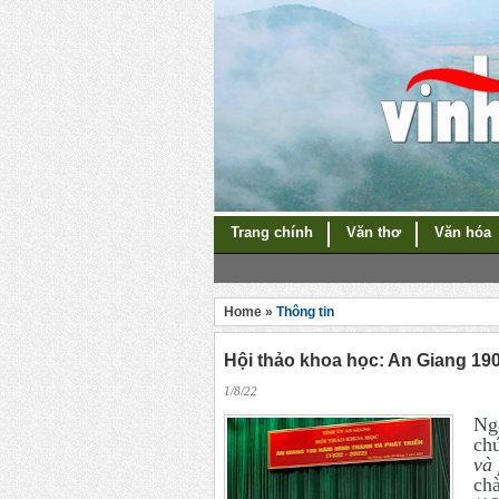
Trang chính
Văn thơ
Văn hóa
Home »
Thông tin
Hội thảo khoa học: An Giang 190
1/8/22
Ng
ch
và 
ch