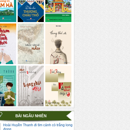
BÀI NGẪU NHIÊN
Hoài Huyền Thanh đi tìm cánh cò trắng long
đong