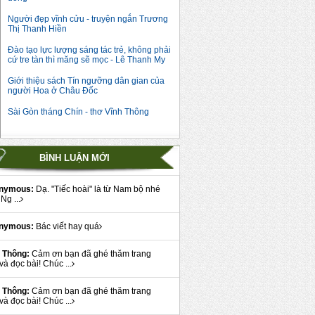
Người đẹp vĩnh cửu - truyện ngắn Trương
Thị Thanh Hiền
Đào tạo lực lượng sáng tác trẻ, không phải
cứ tre tàn thì măng sẽ mọc - Lê Thanh My
Giới thiệu sách Tín ngưỡng dân gian của
người Hoa ở Châu Đốc
Sài Gòn tháng Chín - thơ Vĩnh Thông
BÌNH LUẬN MỚI
nymous:
Dạ. "Tiếc hoài" là từ Nam bộ nhé
Ng ...
nymous:
Bác viết hay quá
 Thông:
Cảm ơn bạn đã ghé thăm trang
và đọc bài! Chúc ...
 Thông:
Cảm ơn bạn đã ghé thăm trang
và đọc bài! Chúc ...