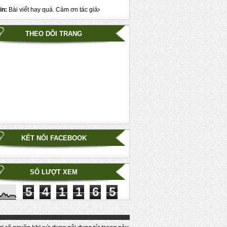
in:
Bài viết hay quá. Cảm ơn tác giả
THEO DÕI TRANG
KẾT NỐI FACEBOOK
SỐ LƯỢT XEM
5
4
1
1
6
5