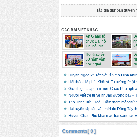
Tác giả giữ bản quyền, 
CÁC BÀI VIẾT KHÁC
An Giang tổ
Đ
chức Đại hội
n
Chi hội Nh...
V
Na
Hội thảo về
Đạ
50 năm văn
Nh
học nghệ
N
thu...
vự
Huỳnh Ngọc Phước với tập thơ Hình như 
Hội thảo Hệ phái Khất sĩ: Tư tưởng Phật 
Giới thiệu tác phẩm mới: Châu Phú nghĩa
Người viết trẻ tự vẽ những đường bay -
Thơ Trịnh Bửu Hoài: Đằm thắm một chữ “
Hai tuyển tập tản văn mới do Đông Tây t
Huyện Châu Phú khai mạc trại sáng tác 
Comments[ 0 ]