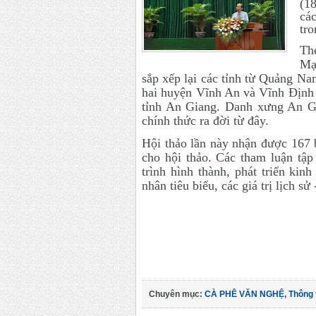
(1
cá
tro
Th
Mạn
sắp xếp lại các tỉnh từ
Quảng Nam
hai huyện Vĩnh An và Vĩnh Định 
tỉnh An Giang.
Danh xưng An Gi
chính thức ra đời từ đây.
Hội thảo lần này nhận được 167 
cho hội thảo. Các tham luận tậ
trình hình thành, phát triển kin
nhân tiêu biểu, các giá trị lịch sử 
Chuyên mục:
CÀ PHÊ VĂN NGHỆ
,
Thông 