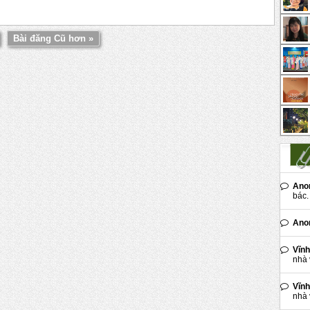
Bài đăng Cũ hơn »
Ano
bác. 
Ano
Vĩnh
nhà 
Vĩnh
nhà 