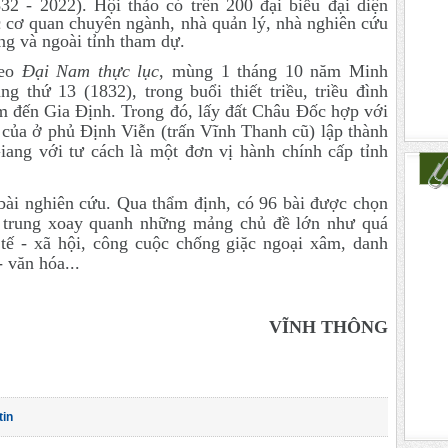
832 - 2022).
Hội thảo có trên 200 đại biểu đại diện
c cơ quan chuyên ngành, nhà quản lý, nhà nghiên cứu
ng và ngoài tỉnh tham dự.
eo
Đại Nam thực lục
,
mùng 1 tháng 10 năm Minh
g thứ 13 (1832), trong buổi thiết triều, triều đình
 đến Gia Định. Trong đó,
lấy đất Châu Đốc hợp với
của ở phủ Định Viễn (trấn Vĩnh Thanh cũ) lập thành
ang với tư cách là một đơn vị hành chính cấp tỉnh
bài nghiên cứu. Qua thẩm định, có 96 bài được chọn
p trung xoay quanh những mảng chủ đề lớn như quá
h tế - xã hội, công cuộc chống giặc ngoại xâm, danh
- văn hóa...
VĨNH THÔNG
tin