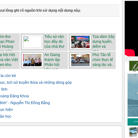
vui lòng ghi rõ nguồn khi sử dụng nội dung này.
êm thơ
Tiểu sử văn
Tọa đàm Xây
hạc Phan
học đầy đủ
dựng tuyến,
õ Hoàng
của nhà thơ
điểm và
m giữa...
...
phá...
i hội Hội
An Giang
Phú Tân tổ
à văn Việt
thành lập
chức thực tế
am khu
Phân hội
sáng tác và...
...
Văn ngh...
ta còn trẻ
học, lịch sử truyền thừa và những đóng góp
 tình
 Hoàng Đăng Khoa
tình“ - Nguyễn Thị Đồng Bằng
hực hiện
văn học