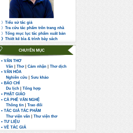
》
Tiểu sử tác giả
》
Tra cứu tác phẩm trên trang nhà
》
Tổng mục lục tác phẩm xuất bản
》
Th
iết kế bìa & trình bày sách
CHUYÊN MỤC
• VĂN THƠ
Văn
|
Thơ
|
Cảm nhận
|
Thơ dịch
• VĂN HÓA
Nghiên cứu
|
Sưu khảo
• BÁO CHÍ
Du lịch
|
Tổng hợp
• PHẬT GIÁO
• CÀ PHÊ VĂN NGHỆ
Thông tin
|
Trao đổi
• TÁC GIẢ TÁC PHẨM
Thư viện văn
|
Thư viện thơ
• TƯ LIỆU
• VỀ TÁC GIẢ