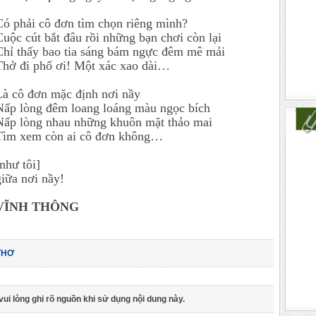
Có phải cô đơn tìm chọn riêng mình?
Cuộc cút bắt đâu rồi những bạn chơi còn lại
Chỉ thấy bao tia sáng bám ngực đêm mê mải
Thở đi phố ơi! Một xác xao dài…
Là cô đơn mặc định nơi nầy
Nấp lòng đêm loang loáng màu ngọc bích
Nấp lòng nhau những khuôn mặt thảo mai
Tìm xem còn ai cô đơn không…
[như tôi]
giữa nơi nầy!
VĨNH THÔNG
THƠ
vui lòng ghi rõ nguồn khi sử dụng nội dung này.