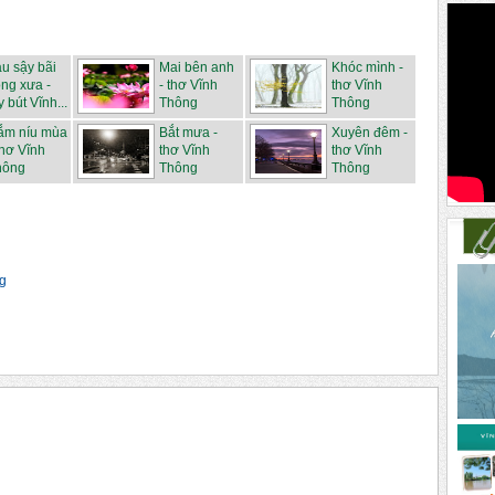
u sậy bãi
Mai bên anh
Khóc mình -
ng xưa -
- thơ Vĩnh
thơ Vĩnh
y bút Vĩnh...
Thông
Thông
ắm níu mùa
Bắt mưa -
Xuyên đêm -
thơ Vĩnh
thơ Vĩnh
thơ Vĩnh
hông
Thông
Thông
ng