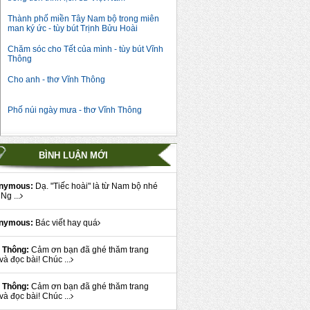
Thành phố miền Tây Nam bộ trong miên
man ký ức - tùy bút Trịnh Bửu Hoài
Chăm sóc cho Tết của mình - tùy bút Vĩnh
Thông
Cho anh - thơ Vĩnh Thông
Phố núi ngày mưa - thơ Vĩnh Thông
BÌNH LUẬN MỚI
nymous:
Dạ. "Tiếc hoài" là từ Nam bộ nhé
Ng ...
nymous:
Bác viết hay quá
 Thông:
Cảm ơn bạn đã ghé thăm trang
và đọc bài! Chúc ...
 Thông:
Cảm ơn bạn đã ghé thăm trang
và đọc bài! Chúc ...