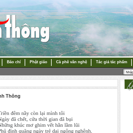
Báo chí
Phật giáo
Cà phê văn nghệ
Tác giả tác phẩm
ĩnh Thông
Triền đêm nầy còn lại mình tôi
Ngày đã chết, cửa thời gian đã bụi
Những khúc mơ ghim vết hằn lầm lũi
Phủ định quãng ngày trẻ dại ngông nghênh.