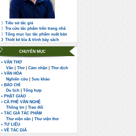
》
Tiểu sử tác giả
》
Tra cứu tác phẩm trên trang nhà
》
Tổng mục lục tác phẩm xuất bản
》
Th
iết kế bìa & trình bày sách
CHUYÊN MỤC
• VĂN THƠ
Văn
|
Thơ
|
Cảm nhận
|
Thơ dịch
• VĂN HÓA
Nghiên cứu
|
Sưu khảo
• BÁO CHÍ
Du lịch
|
Tổng hợp
• PHẬT GIÁO
• CÀ PHÊ VĂN NGHỆ
Thông tin
|
Trao đổi
• TÁC GIẢ TÁC PHẨM
Thư viện văn
|
Thư viện thơ
• TƯ LIỆU
• VỀ TÁC GIẢ