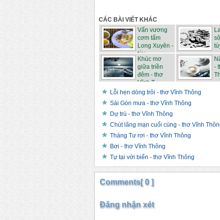
CÁC BÀI VIẾT KHÁC
Vấn vương
La
cơm tấm
sô
Long Xuyên -
tù
tùy ...
Khúc mơ
N
giữa triền
- 
đêm - thơ
T
Vĩnh T...
Lỗi hẹn dòng trôi - thơ Vĩnh Thông
Sài Gòn mưa - thơ Vĩnh Thông
Dự trù - thơ Vĩnh Thông
Chút lãng mạn cuối cùng - thơ Vĩnh Thô
Tháng Tư rơi - thơ Vĩnh Thông
Bơi - thơ Vĩnh Thông
Tự tại với biển - thơ Vĩnh Thông
Comments[ 0 ]
Đăng nhận xét