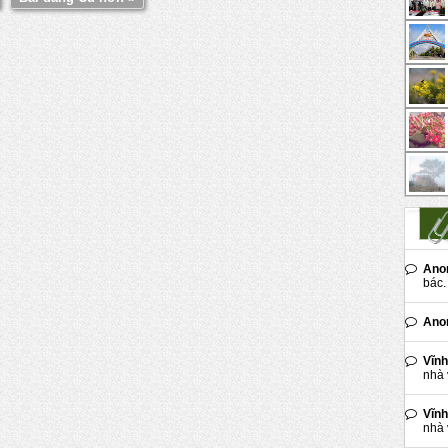
Ano
bác. 
Ano
Vĩnh
nhà 
Vĩnh
nhà 