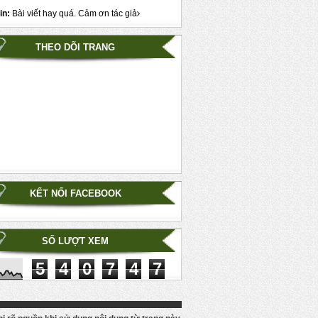
in:
Bài viết hay quá. Cảm ơn tác giả
THEO DÕI TRANG
KẾT NỐI FACEBOOK
SỐ LƯỢT XEM
5
4
0
7
4
7