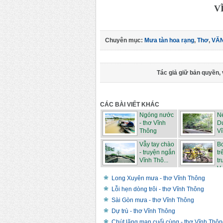
V
Chuyên mục:
Mưa tàn hoa rạng
,
Thơ
,
VĂ
Tác giả giữ bản quyền, 
CÁC BÀI VIẾT KHÁC
Ngóng nước
N
- thơ Vĩnh
D
Thông
V
Vẫy tay chào
B
- truyện ngắn
tr
Vĩnh Thô...
tr
V..
Long Xuyên mưa - thơ Vĩnh Thông
Lỗi hẹn dòng trôi - thơ Vĩnh Thông
Sài Gòn mưa - thơ Vĩnh Thông
Dự trù - thơ Vĩnh Thông
Chút lãng mạn cuối cùng - thơ Vĩnh Thô