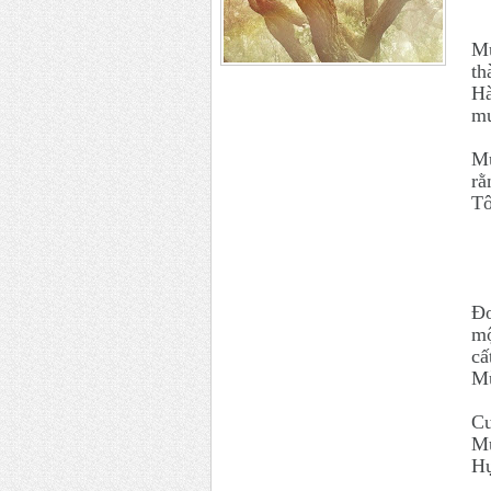
Mư
th
Hà
mư
Mư
rằ
Tô
Đơ
mộ
cấ
Mù
Cu
Mư
Hụ