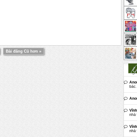
Bài đăng Cũ hơn »
Ano
bác. 
Ano
Vĩnh
nhà 
Vĩnh
nhà 