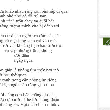
a kháo nhau rằng cơn bão sắp đi qua
ành phố nhỏ có tôi trú tạm
nh trình trốn chạy và đuổi bắt
ờng tượng mình vừa bị đánh rơi.
a cười con người ca cẩm sến súa
ng có một long lanh rơi vào mắt
i rơi vào khoảng hụt chân trơn trợt
va vấp những trống không
ướt đầm
ngập ngụa.
n giản là không tìm thấy hơi thở
t hơi thở quen
t cánh trong căn phòng im tiếng
i lập ngôn sáo rỗng giao thoa.
ối cùng cơn bão chẳng đi qua
a cợt cười hả hê lời phỏng đoán
t hẫng tôi. Vụt mất chính mình…