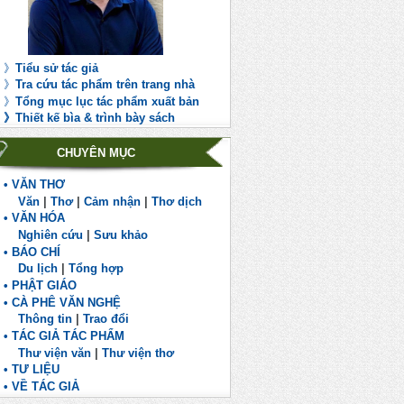
》
Tiểu sử tác giả
》
Tra cứu tác phẩm trên trang nhà
》
Tổng mục lục tác phẩm xuất bản
》
Th
iết kế bìa & trình bày sách
CHUYÊN MỤC
• VĂN THƠ
Văn
|
Thơ
|
Cảm nhận
|
Thơ dịch
• VĂN HÓA
Nghiên cứu
|
Sưu khảo
• BÁO CHÍ
Du lịch
|
Tổng hợp
• PHẬT GIÁO
• CÀ PHÊ VĂN NGHỆ
Thông tin
|
Trao đổi
• TÁC GIẢ TÁC PHẨM
Thư viện văn
|
Thư viện thơ
• TƯ LIỆU
• VỀ TÁC GIẢ