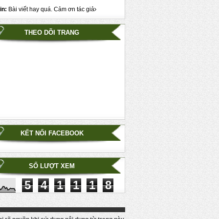
in:
Bài viết hay quá. Cảm ơn tác giả
THEO DÕI TRANG
KẾT NỐI FACEBOOK
SỐ LƯỢT XEM
5
4
1
1
1
8