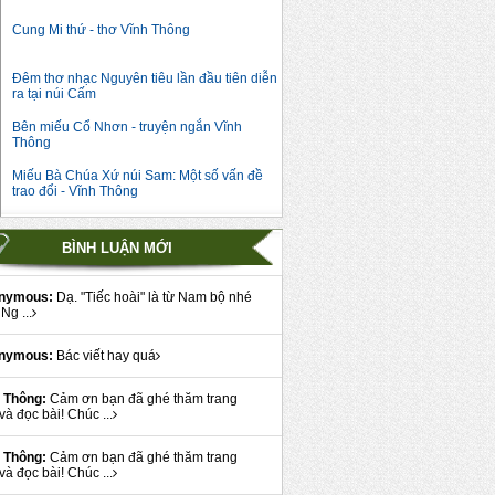
Cung Mi thứ - thơ Vĩnh Thông
Đêm thơ nhạc Nguyên tiêu lần đầu tiên diễn
ra tại núi Cấm
Bên miếu Cổ Nhơn - truyện ngắn Vĩnh
Thông
Miếu Bà Chúa Xứ núi Sam: Một số vấn đề
trao đổi - Vĩnh Thông
BÌNH LUẬN MỚI
nymous:
Dạ. "Tiếc hoài" là từ Nam bộ nhé
Ng ...
nymous:
Bác viết hay quá
 Thông:
Cảm ơn bạn đã ghé thăm trang
và đọc bài! Chúc ...
 Thông:
Cảm ơn bạn đã ghé thăm trang
và đọc bài! Chúc ...