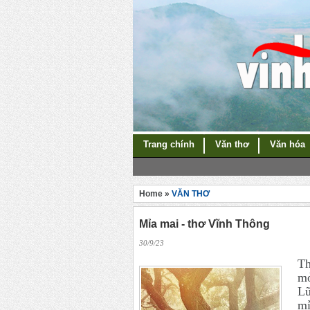
Trang chính
Văn thơ
Văn hóa
Home »
VĂN THƠ
Mỉa mai - thơ Vĩnh Thông
30/9/23
Th
mỏ
Lũ
mỉ