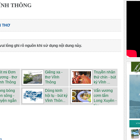
ĨNH THÔNG
N THƠ
vui lòng ghi rõ nguồn khi sử dụng nội dung này.
ét mi Đơn
Giêng xa -
Truyền nhân
ương - thơ
thơ Vĩnh
thứ chín - bút
ĩnh Thông
Thông
ký Vĩnh ...
ong bóng
Dòng kinh
Vấn vương
ên sông -
hội tụ - bút ký
cơm tấm
uyện ngắn
Vĩnh Thôn...
Long Xuyên -
.
tùy ...
ng