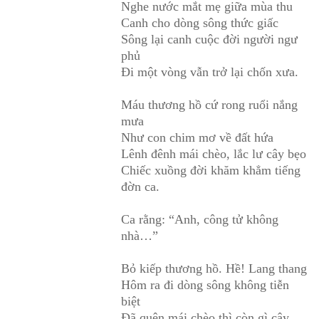
Nghe nước mắt mẹ giữa mùa thu
Canh cho dòng sông thức giấc
Sông lại canh cuộc đời người ngư
phủ
Đi một vòng vẫn trở lại chốn xưa.
Máu thương hồ cứ rong ruổi nắng
mưa
Như con chim mơ về đất hứa
Lênh đênh mái chèo, lắc lư cây bẹo
Chiếc xuồng đời khăm khẳm tiếng
đờn ca.
Ca rằng: “Anh, công tử không
nhà…”
Bỏ kiếp thương hồ. Hề! Lang thang
Hôm ra đi dòng sông không tiễn
biệt
Đã quên mái chèo thì còn gì cây