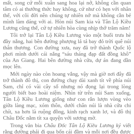
mất, song cứ mỗi xuân sang hoa lại nở, không cần quan
tâm có ai thưởng thức hay không, cứ như có hẹn với nhân
thế, với cõi đời nên chúng tự nhiên nở mà không cần bẻ
mình làm dáng với ai. Hòn núi Sam kia và Tân Lộ Kiều
Lương cũng thế, cứ tự nhiên hòa cùng nhịp thở trăm năm!
Tôi trở lại Tân Lộ Kiều Lương vào một buổi trưa hè
đầy nắng, hai bên đường phượng lả tả bay đỏ trời quê núi
thân thương. Con đường xưa, nay đã trở thành Quốc lộ
phơi mình dưới cái nắng “sáu tháng đạp đất đồng khô”
của An Giang. Hai bên đường nhà cửa, dự án đang dần
mọc lên.
Mới ngày nào còn hoang vắng, vậy mà giờ nơi đây đã
trở thành đô thị, con đường chạy dài xanh tít về phía núi
Sam, chỉ có vài cây số nhưng nó đọng lại trong lòng
người biết bao hoài niệm. Nhìn từ trên núi Sam xuống,
Tân Lộ Kiều Lương giống như con rắn lượn vòng vèo
giữa làng mạc, xóm thôn, dưới chân núi là nhà cửa chi
chít, xa hơn là ruộng đồng, kinh rạch xanh lơ, và đô thị
Châu Đốc nằm tít xa quyện với sương mờ.
Trong văn bia
Châu Đốc Tân Lộ Kiều Lương ký
viết
rằng đường phải đi qua bốn cái đầm và mỗi nơi đều được