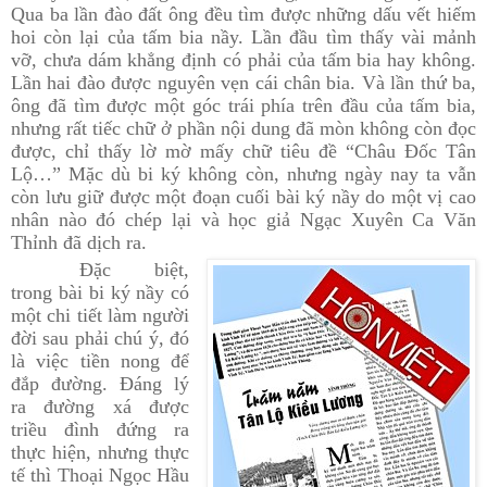
Qua ba lần đào đất ông đều tìm được những dấu vết hiếm
hoi còn lại của tấm bia nầy. Lần đầu tìm thấy vài mảnh
vỡ, chưa dám khẳng định có phải của tấm bia hay không.
Lần hai đào được nguyên vẹn cái chân bia. Và lần thứ ba,
ông đã tìm được một góc trái phía trên đầu của tấm bia,
nhưng rất tiếc chữ ở phần nội dung đã mòn không còn đọc
được, chỉ thấy lờ mờ mấy chữ tiêu đề “Châu Đốc Tân
Lộ…” Mặc dù bi ký không còn, nhưng ngày nay ta vẫn
còn lưu giữ được một đoạn cuối bài ký nầy do một vị cao
nhân nào đó chép lại và học giả Ngạc Xuyên Ca Văn
Thỉnh đã dịch ra.
Đặc biệt,
trong bài bi ký nầy có
một chi tiết làm người
đời sau phải chú ý, đó
là việc tiền nong để
đắp đường. Đáng lý
ra đường xá được
triều đình đứng ra
thực hiện, nhưng thực
tế thì Thoại Ngọc Hầu