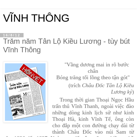
VĨNH THÔNG
16/8/12
Trăm năm Tân Lộ Kiều Lương - tùy bút
Vĩnh Thông
"Vầng dương mai in rõ bước
chân
Bóng trăng tối lồng theo tận gót"
(trích
Châu Đốc Tân Lộ Kiều
Lương ký
)
Trong thời gian Thoại Ngọc Hầu
trấn thủ Vĩnh Thanh, ngoài việc đào
những dòng kinh lịch sử như kinh
Thoại Hà, kinh Vĩnh Tế, ông còn
cho đắp một con đường chạy dài từ
thành Châu Đốc vào núi Sam từ