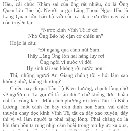
Hầu, cái chức Khâm sai của ông rất nhiều, đó là Ông
Quan lớn Bảo hộ. Người ta gọi Lăng Thoại Ngọc Hầu là
Lăng Quan lớn Bảo hộ với câu ca dao xưa đến nay vẫn
còn truyền lại:
“Nước kinh Vĩnh Tế lờ đờ
Nhớ Ông Bảo hộ cặm cờ chiêu an”
Hoặc là câu:
“Đi ngang qua cảnh núi Sam,
Thấy Lăng Ông lớn hai hàng lụy rơi
Ông ngồi vì nước vì đời
Hy sinh tài sản không rời nước non”
Thì, những người An Giang chúng tôi - hỏi làm sao
không nhớ, không thương?
Chiều nay đi qua Tân Lộ Kiều Lương, chạnh lòng nhớ
về người cũ. Ta gọi đó là “ân đức” chứ không đơn thuần
chỉ là “công lao”. Một cánh phượng rơi trên Tân Lộ Kiều
Lương, một cánh én bay trên đỉnh non Sam, vài chiếc
thuyền chạy dọc kinh Vĩnh Tế, tất cả đầy xao xuyến, đầy
thi vị và làm người ta phải nặng lòng. Phải chăng đó là
khi tâm hồn ta rung nhịp cảm hoài trong mớ ký ức xa xưa,