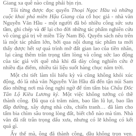
Giang xa quê nào cũng phải bịn rịn.
Tôi từng được đọc quyển
Thoại Ngọc Hầu và những
cuộc khai phá miền Hậu Giang
của cố học giả - nhà văn
Nguyễn Văn Hầu - một người đã bỏ nhiều công sức sưu
tầm, ghi chép và để lại cho đời những tác phẩm nghiên cứu
vô cùng giá trị về miền Tây Nam Bộ. Quyển sách nêu trên
là một tác phẩm lớn, bởi qua nội dung tác phẩm ta mới
thấy được hết sự quá trình mở đất gian lao của tiền nhân,
lại càng thêm trân trọng tấm lòng và công sức lao động
của tác giả với quê nhà khi đã dày công nghiên cứu ở
nhiều địa điểm, nhiều tài liệu suốt hàng chục năm trời.
Một chi tiết làm tôi hiếu kỳ và cũng không khỏi xúc
động, đó là nhà văn Nguyễn Văn Hầu đã đến tận núi Sam
đào những nơi mà ông nghi ngờ để tìm tấm bia
Châu Đốc
Tân Lộ Kiều Lương ký
. Một việc không tưởng có thề
thành công. Đã qua cả trăm năm, bao lần lũ lụt, bao lần
đắp đường, xây dựng nhà cửa, chiến tranh… đã làm cho
tấm bia chìm sâu trong lòng đất, biết chỗ nào mà tìm. Nhà
văn đã rất trân trọng dấu xưa, nhưng có lẽ không có kết
quả gì.
Ấy thế mà, ông đã thành công, dầu không trọn vẹn.