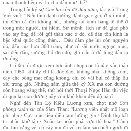
quan thanh liêm và lo cho dân như thế?
Trong bài ký sự
Ghe lui còn để dấu dầm
, tác giả Trung
Việt viết: “Nếu tính danh tướng đánh giặc giỏi ở xứ mình,
thì đếm cả đời không hết, nhưng tài kinh bang tế thế ở
trong một người, thì hiếm. Sứ mệnh lịch sử đã giao phó
vào tay ông để rồi gửi thân xác ở đó, để dân tôn kính là
bậc khai quốc công thần… Dấu dầm ghe lui còn nguyên
đó, dấu của hơn 300 trăm, như cú sãi nước ngoạn mục,
sãi đến đâu, cương thổ đến đó, ghi dấu ở đó lòng dân tạ
ơn ông.”
Có lần tôi được xem bức ảnh chụp con lộ nầy vào thập
niên 1950, khi ấy chỉ là độc đạo, không nhà, không xóm,
cây che bóng mát cũng không, chỉ có vài bụi cỏ thấp liu
xiu trong gió. Những năm giữa thế kỷ XX mà con đường
còn hoang vắng thế, thử hỏi thời Thoại Ngọc Hầu thì việc
đi qua lại con đường nầy còn khó khăn đến độ nào?
Nghĩ đến Tân Lộ Kiều Lương xưa, chợt nhớ
Sơn
phòng xuân sự
của Sầm Than: “Lương viên nhật mộ loạn
phi nha / Cực mục tiêu điều tam lưỡng gia / Đình thụ bất
tri nhân khứ tận / Xuân lai hoàn phát cựu thì hoa.” Cảnh
đìu hiu vắng vẻ, cỏ cây núi đá vô tri làm sao biết người đi