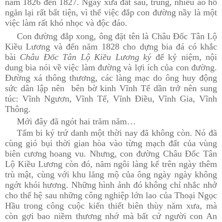
năm 1826 đến 1827. Ngày xưa đất sâu, trũng, nhiều ao hồ
ngăn lại rất bất tiện, vì thế việc đắp con đường nầy là một
việc làm rất khó nhọc và độc đáo.
Con đường đắp xong, ông đặt tên là Châu Đốc Tân Lộ
Kiều Lương và đến năm 1828 cho dựng bia đá có khắc
bài
Châu Đốc Tân Lộ Kiều Lương ký
để kỷ niệm, nội
dung bia nói về việc làm đường và lợi ích của con đường.
Đường xá thông thương, các làng mạc do ông huy động
sức dân lập nên bên bờ kinh Vĩnh Tế dần trở nên sung
túc: Vĩnh Ngươn, Vĩnh Tế, Vĩnh Điều, Vĩnh Gia, Vĩnh
Thông.
Mới đây đã ngót hai trăm năm…
Tấm bi ký trứ danh một thời nay đã không còn. Nó đã
cùng gió bụi thời gian hòa vào từng mạch đất của vùng
biên cương hoang vu. Nhưng, con đường Châu Đốc Tân
Lộ Kiều Lương còn đó, năm ngôi làng kể trên ngày thêm
trù mật, cùng với khu lăng mộ của ông ngày ngày không
ngớt khói hương. Những hình ảnh đó không chỉ nhắc nhở
cho thế hệ sau những công nghiệp lớn lao của Thoại Ngọc
Hầu trong công cuộc kiến thiết biên thùy năm xưa, mà
còn gợi bao niềm thương nhớ mà bất cứ người con An