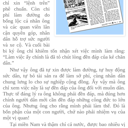
chỉ xin “lệnh trên”
phê chuẩn. Còn chi
phí làm đường do
bổng lộc cá nhân ông
và các quan viên lân
cận quyên góp, nhân
dân hỗ trợ sức người
và xe cộ. Và cuối bài
bi ký ông chỉ khiêm tốn nhận xét việc mình làm rằng:
“Làm việc ấy chính là đã tỏ chút lòng đền đáp của kẻ chăn
dân.”
Như vậy ông đã tự xin được làm đường, tự huy động
sức dân, tự bỏ tài sản ra để làm sở phí, cùng nhân dân
chung lưng lo cho sự nghiệp cộng đồng. Ấy vậy mà ông
chỉ xem việc nầy là sự đền đáp của ông đối với muôn dân.
Thực tế đáng lý ra ông không phải đền đáp, mà đúng hơn
chính người dân mới cần đền đáp những công đức to lớn
của ông. Nhưng ông cho rằng mình phải làm thế. Đó là
bổn phận của một con người, chứ nào phải nhiệm vụ của
một vị quan!
Tại miền
Nam
và thậm chí cả nước, được bao nhiêu vị