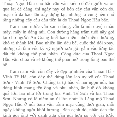
Thoại Ngọc Hầu cho bắc cầu ván kiên cố để người và xe
qua lại dễ dàng, thì ngày nay cả bốn cây cầu vẫn còn đó,
mặc dù đã bao lần xây dựng lại, nhưng ta cũng nên nhớ
rằng những cây cầu đầu tiên là do Thoại Ngọc Hầu bắc.
Trăm năm nước vẫn xanh dòng, vẫn là núi quyện màu
mây, mây in dáng núi. Con đường hàng trăm tuổi nầy gợi
lại cho người An Giang biết bao niềm nhớ niềm thương,
khó tả thành lời. Bao nhiêu lần dâu bể, cuộc thế đổi xoay,
nhưng cái tầm vóc kỳ vỹ người xưa gởi gắm vào từng tấc
đất thì không thể phủ nhận. Công đức của Thoại Ngọc
Hầu vẫn chưa và sẽ không thể phai mờ trong lòng bao thế
hệ.
Trăm năm vẫn còn đây vẻ đẹp tự nhiên của Thoại Hà -
Vĩnh Tế Hà, còn đây thế đứng lớn lao uy võ của Thoại
Sơn - Vĩnh Tế Sơn. Chúng ta tự hào vì hai ngọn núi, hai
dòng kinh mang tên ông và phu nhân, ân huệ đó không
quá lớn lao như lời trong bia Vĩnh Tế Sơn và bia Thoại
Sơn. Nhưng có lẽ niềm an ủi lớn nhứt là Lăng mộ Thoại
Ngọc Hầu ở núi Sam vẫn trầm mặc cùng thời gian, mỗi
ngày không ngớt khói hương. Bên cạnh đó, nhân dân tôn
kính gọi ông với danh xưa gần gũi hơn so với cái tước