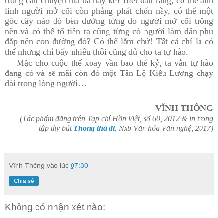
trong câu chuyện mà bà hay kể? Biết đâu rằng, có thể anh
linh người mở cõi còn phảng phất chốn nầy, có thể một
gốc cây nào đó bên đường từng do người mở cõi trồng
nên và có thể tổ tiên ta cũng từng có người làm dân phu
đắp nên con đường đó? Có thể lắm chứ! Tất cả chỉ là có
thể nhưng chỉ bấy nhiêu thôi cũng đủ cho ta tự hào.
Mặc cho cuộc thế xoay vần bao thế kỷ, ta vẫn tự hào
đang có và sẽ mãi còn đó một Tân Lộ Kiều Lương chạy
dài trong lòng người…
VĨNH THÔNG
(Tác phẩm đăng trên Tạp chí Hồn Việt, số 60, 2012 & in
trong
tập tùy bút
Thong thả đi
, Nxb Văn hóa Văn nghệ, 2017)
Vĩnh Thông
vào lúc
07:30
Chia sẻ
Không có nhận xét nào: