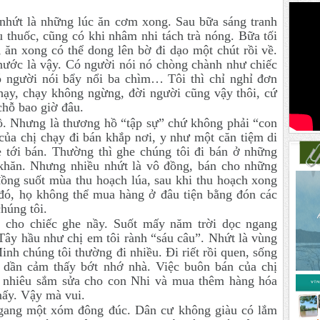
 nhứt là những lúc ăn cơm xong. Sau bữa sáng tranh
u thuốc, cũng có khi nhâm nhi tách trà nóng. Bữa tối
 ăn xong có thể dong lên bờ đi dạo một chút rồi về.
ước là vậy. Có người nói nó chòng chành như chiếc
ó người nói bẩy nổi ba chìm… Tôi thì chỉ nghỉ đơn
chạy, chạy không ngừng, đời người cũng vậy thôi, cứ
chỗ bao giờ đâu.
hồ. Nhưng là thương hồ “tập sự” chứ không phải “con
của chị chạy đi bán khắp nơi, y như một căn tiệm di
 tới bán. Thường thì ghe chúng tôi đi bán ở những
khăn. Nhưng nhiều nhứt là vô đồng, bán cho những
ồng suốt mùa thu hoạch lúa, sau khi thu hoạch xong
 đó, họ không thể mua hàng ở đâu tiện bằng đón các
húng tôi.
” cho chiếc ghe nầy. Suốt mấy năm trời dọc ngang
Tây hầu như chị em tôi rành “sáu câu”. Nhứt là vùng
h chúng tôi thường đi nhiều. Đi riết rồi quen, sống
dần cảm thấy bớt nhớ nhà. Việc buôn bán của chị
ao nhiêu sắm sửa cho con Nhi và mua thêm hàng hóa
mấy. Vậy mà vui.
ngang một xóm đông đúc. Dân cư không giàu có lắm