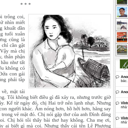
* * *
i trông coi,
cứ nhìn miết
g khuất dần
g tuổi xuân
ưng cũng là
 chỉ cần gật
 Vậy mà chị
y, thân phận
 hầu như tất
nếu không có
Đứa con gái
Ano
ng phải tâp
bác. 
 về, mặt tái
Ano
g. Tôi không biết điều gì đã xảy ra, nhưng trước giờ
ậy. Kể từ ngày đó, chị Hai trở nên lạnh nhạt. Nhưng
Vĩnh
nhà 
h con người khác. Ấm nóng hơn, hồ hởi hơn, hăng say
 trong vẻ mặt đó. Chị nói gặp thơ của anh Đình đăng
Vĩnh
coi. Chị hỏi tôi thấy bài thơ hay không. Cha mẹ ơi,
nhà 
y ai biết gì mà coi. Nhưng thấy cái tên Lê Phương