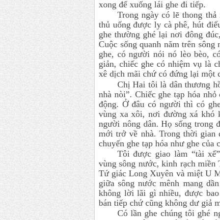
xong để xuống lái ghe đi tiếp.
Trong ngày có lẽ thong thả
thủ uống được ly cà phê, hút điế
ghe thường ghé lại nơi đông đúc,
Cuộc sống quanh năm trên sông n
ghe, có người nói nó lèo bèo, c
giản, chiếc ghe có nhiệm vụ là 
xê dịch mãi chứ có đứng lại một 
Chị Hai tôi là dân thương 
nhà nòi”. Chiếc ghe tạp hóa nhỏ 
động. Ở đâu có người thì có ghe
vùng xa xôi, nơi đường xá khó 
người nông dân. Họ sống trong đ
mới trở về nhà. Trong thời gian
chuyến ghe tạp hóa như ghe của c
Tôi được giao làm “tài xế
vùng sông nước, kinh rạch miền 
Tứ giác Long Xuyên và miệt U Min
giữa sông nước mênh mang dần 
không lời lãi gì nhiều, được b
bán tiếp chứ cũng không dư giả 
Có lần ghe chúng tôi ghé 