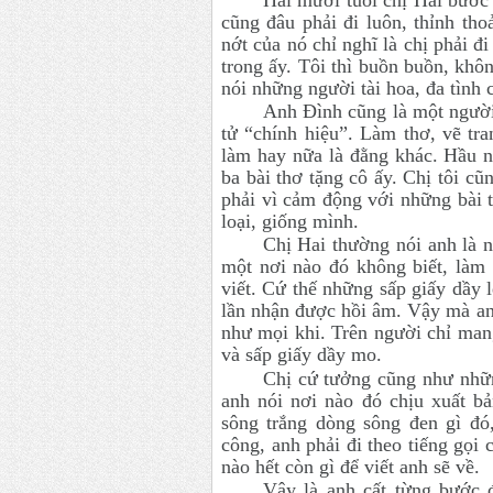
cũng đâu phải đi luôn, thỉnh th
nớt của nó chỉ nghĩ là chị phải đ
trong ấy. Tôi thì buồn buồn, khôn
nói những người tài hoa, đa tình
Anh Đình cũng là một người 
tử “chính hiệu”. Làm thơ, vẽ tr
làm hay nữa là đằng khác. Hầu 
ba bài thơ tặng cô ấy. Chị tôi cũ
phải vì cảm động với những bài t
loại, giống mình.
Chị Hai thường nói anh là n
một nơi nào đó không biết, làm g
viết. Cứ thế những sấp giấy dầy 
lần nhận được hồi âm. Vậy mà anh
như mọi khi. Trên người chỉ man
và sấp giấy dầy mo.
Chị cứ tưởng cũng như nhữn
anh nói nơi nào đó chịu xuất bả
sông trắng dòng sông đen gì đó,
công, anh phải đi theo tiếng gọi
nào hết còn gì để viết anh sẽ về.
Vậy là anh cất từng bước 