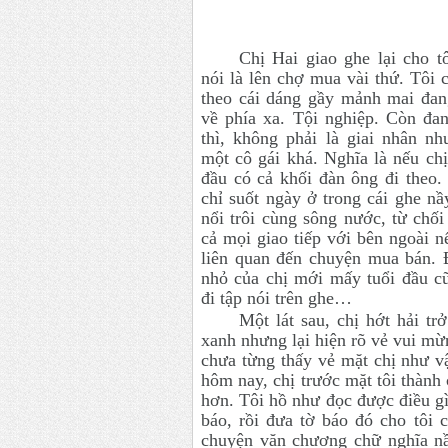
Chị Hai giao ghe lại cho tô
nói là lên chợ mua vài thứ. Tôi 
theo cái dáng gầy mảnh mai đan
về phía xa. Tội nghiệp. Còn đan
thì, không phải là giai nhân nh
một cô gái khá. Nghĩa là nếu chị
đầu có cả khối đàn ông đi theo.
chỉ suốt ngày ở trong cái ghe nầ
nổi trôi cùng sông nước, từ chối
cả mọi giao tiếp với bên ngoài 
liên quan đến chuyện mua bán. 
nhỏ của chị mới mấy tuổi đầu cũ
đi tập nói trên ghe…
Một lát sau, chị hớt hải trở
xanh nhưng lại hiện rõ vẻ vui mừn
chưa từng thấy vẻ mặt chị như v
hôm nay, chị trước mặt tôi thàn
hơn. Tôi hồ như đọc được điều gì
báo, rồi đưa tờ báo đó cho tôi 
chuyện văn chương chữ nghĩa nầ