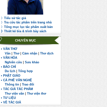
》
Tiểu sử tác giả
》
Tra cứu tác phẩm trên trang nhà
》
Tổng mục lục tác phẩm xuất bản
》
Th
iết kế bìa & trình bày sách
CHUYÊN MỤC
• VĂN THƠ
Văn
|
Thơ
|
Cảm nhận
|
Thơ dịch
• VĂN HÓA
Nghiên cứu
|
Sưu khảo
• BÁO CHÍ
Du lịch
|
Tổng hợp
• PHẬT GIÁO
• CÀ PHÊ VĂN NGHỆ
Thông tin
|
Trao đổi
• TÁC GIẢ TÁC PHẨM
Thư viện văn
|
Thư viện thơ
• TƯ LIỆU
• VỀ TÁC GIẢ