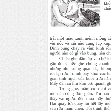
khô
chá
trải một màu xanh mênh mông củ
vài nóc và cái nào cũng lụp xụp
Định bụng chạy ra vàm kinh rồ
người nào có gì vào bụng, nên chị
Chiếc ghe dần tấp vào bờ k
gần đó. Chiếc ghe chòng chành 
nhưng nhìn xung quanh lại khôn
rồi lại rướn mình bay khỏi các 
gian tĩnh mịch của buổi trưa nắ
Mấy đàn cá lìm kìm bơi quanh gh
Trong ghe, mâm cơm chỉ vỏn
món ăn cũng đơn giản. Thì nào 
thấy vài người đến mua mấy thứ
Hai quay tới quay lui hết lấy m
sau rửa mâm chén. Tôi tranh thủ l