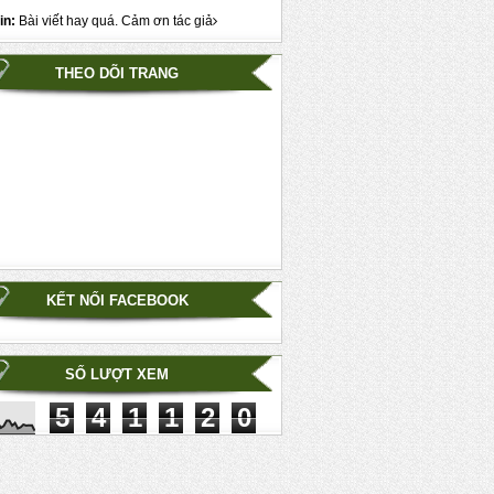
in:
Bài viết hay quá. Cảm ơn tác giả
THEO DÕI TRANG
KẾT NỐI FACEBOOK
SỐ LƯỢT XEM
5
4
1
1
2
0