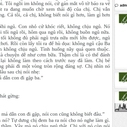
ồi. Tôi ngồi im không nói, cứ gán mắt vô tờ báo ra vẻ
adm
t ra đang muốn chờ xem thái độ của chị. Chị vẫn
g. Cả tôi, cả chị, không biết nói gì hơn, làm gì hơn
hi ngủ. Con nhỏ cứ khóc riết, không chịu ngủ. Nó
ồi tối ngủ rồi, hôm qua ngủ rồi, không buồn ngủ nữa.
 tối không đủ phải ngủ trưa nữa mới lớn được, ngủ
hơi. Rồi còn lấy tôi ra để hù dọa: không ngủ cậu Ba
không chịu ngủ. Tình huống nầy quá quen thuộc.
là chuyện dễ như cơm bữa. Thậm chí là có thể đánh
lại không làm theo cách trước nay đã làm. Chị bẻ
g phải đi một vòng tròn rộng đáng sợ. Chị nhìn nó
 lâu sau chị nói nhẹ:
á dẫn con đi gặp ba.”
hát gừng:
má dẫn con đi gặp, nói con cũng không biết đâu.”
a nó? Tự dưng chị đem ba ra nói cho nó nghe làm gì.
ĩ thầm. Vậy mà nó chịu ngủ thật. Chị với nó còn nói