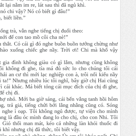
 lại nằm im re, lát sau thì đã ngủ khì.
nó chi vậy? Nó có biết gì đâu!”
 biết liền.”
ống trà, vẫn nghe tiếng chị đuổi theo:
ới để con tao mồ côi cha nè!”
u thắt. Có cái gì đó nghe buồn buồn tưởng chừng như
nhào xuống chiếc ghe nầy. Trời ơi! Chi mà khổ vậy
t gia đình không giàu có gì lắm, nhưng cũng không
ôi không đi ghe, tía má đủ sức lo cho chúng tôi cái
ải an cư thì mới lạc nghiệp con à, trôi nổi kiểu nầy
 ta!” Nhưng nhiều lúc tôi nghĩ, bây giờ chị Hai cũng
vì cái khác. Má biết tỏng cái mục đích của chị đi ghe,
ể chị đi.
hợ nhỏ. Mới ba giờ sáng, cái bến vắng tanh hồi hôm
g, trả giá, tiếng chửi bới lằng nhằng cũng có. Sóng
 nghe ì oạp. Tôi không ngủ được, tự viện cho mình
àng là đầu óc mình đang lo cho chị, cho con Nhi. Tôi
. Gió thổi man mát, kéo cả những làn khói thuốc đi
khì nhưng chị đã thức, tôi biết vậy.
lên xe về nhà chồng, thằng Út em tôi khóc ngất. Chị