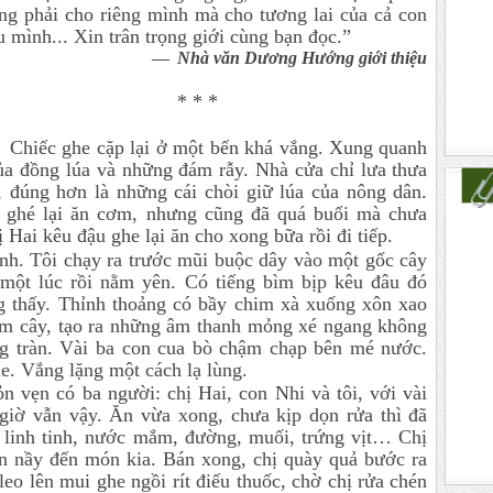
ng phải cho riêng mình mà cho tương lai của cả con
u mình... Xin trân trọng giới cùng bạn đọc.
”
—
Nhà văn Dương Hướng giới thiệu
* * *
Chiếc ghe cặp lại ở một bến khá vắng. Xung quanh
a đồng lúa và những đám rẫy. Nhà cửa chỉ lưa thưa
, đúng hơn là những cái chòi giữ lúa của nông dân.
i ghé lại ăn cơm, nhưng cũng đã quá buổi mà chưa
 Hai kêu đậu ghe lại ăn cho xong bữa rồi đi tiếp.
inh. Tôi chạy ra trước mũi buộc dây vào một gốc cây
một lúc rồi nằm yên. Có tiếng bìm bịp kêu đâu đó
g thấy. Thỉnh thoảng có bầy chim xà xuống xôn xao
lùm cây, tạo ra những âm thanh mỏng xé ngang không
ng tràn. Vài ba con cua bò chậm chạp bên mé nước.
e. Vắng lặng một cách lạ lùng.
 vẹn có ba người: chị Hai, con Nhi và tôi, với vài
giờ vẫn vậy. Ăn vừa xong, chưa kịp dọn rửa thì đã
 linh tinh, nước mắm, đường, muối, trứng vịt… Chị
ón nầy đến món kia. Bán xong, chị quày quả bước ra
eo lên mui ghe ngồi rít điếu thuốc, chờ chị rửa chén