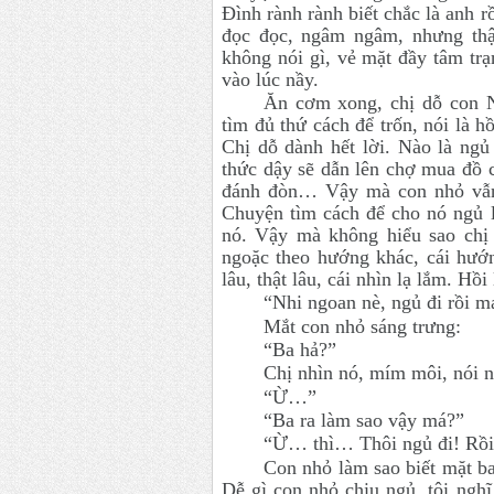
Đình rành rành biết chắc là anh r
đọc đọc, ngâm ngâm, nhưng thậ
không nói gì, vẻ mặt đầy tâm trạn
vào lúc nầy.
Ăn cơm xong, chị dỗ con N
tìm đủ thứ cách để trốn, nói là h
Chị dỗ dành hết lời. Nào là ngủ
thức dậy sẽ dẫn lên chợ mua đồ c
đánh đòn… Vậy mà con nhỏ vẫn 
Chuyện tìm cách để cho nó ngủ 
nó. Vậy mà không hiểu sao chị 
ngoặc theo hướng khác, cái hướn
lâu, thật lâu, cái nhìn lạ lắm. Hồi
“Nhi ngoan nè, ngủ đi rồi m
Mắt con nhỏ sáng trưng:
“Ba hả?”
Chị nhìn nó, mím môi, nói n
“Ừ…”
“Ba ra làm sao vậy má?”
“Ừ… thì… Thôi ngủ đi! Rồi 
Con nhỏ làm sao biết mặt b
Dễ gì con nhỏ chịu ngủ, tôi ngh