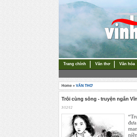
Trang chính
Văn thơ
Văn hóa
Home »
VĂN THƠ
Trôi cùng sông - truyện ngắn V
3/12/12
“
Tr
đưa
man
niề