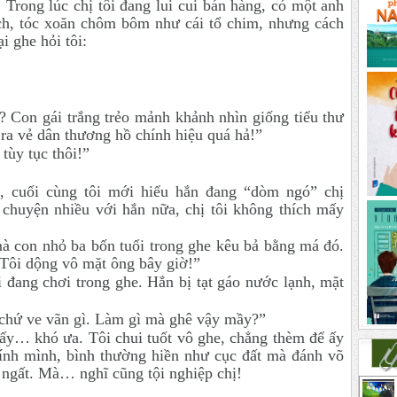
 Trong lúc chị tôi đang lui cui bán hàng, có một anh
ch, tóc xoăn chôm bôm như cái tổ chim, nhưng cách
i ghe hỏi tôi:
? Con gái trắng trẻo mảnh khảnh nhìn giống tiểu thư
ra vẻ dân thương hồ chính hiệu quá hả!”
tùy tục thôi!”
, cuối cùng tôi mới hiểu hắn đang “dòm ngó” chị
chuyện nhiều với hắn nữa, chị tôi không thích mấy
à con nhỏ ba bốn tuổi trong ghe kêu bả bằng má đó.
 Tôi dộng vô mặt ông bây giờ!”
 đang chơi trong ghe. Hắn bị tạt gáo nước lạnh, mặt
i chứ ve vãn gì. Làm gì mà ghê vậy mầy?”
ấy… khó ưa. Tôi chui tuốt vô ghe, chẳng thèm để ấy
ính mình, bình thường hiền như cục đất mà đánh võ
 ngất. Mà… nghĩ cũng tội nghiệp chị!