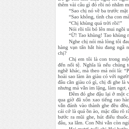
thêm vài câu gì đó rồi nó nhắm mắt
“Sao chị nó về ba trước mặt 
“Sao không, tình cha con mà,
“Chị khùng quá trời rồi!”
Nói rồi tôi bỏ lên mui ngồi u
“Ừ! Tao khùng! Tao khùng m
Nghe chị nói mà lòng tôi đa
hàng vạn tấn hắt hiu đang ngã 
chị?
Chị em tôi là con trong mộ
đến nổi tệ. Nghĩa là nếu chúng t
nghề khác, mà theo má nói là: “Ph
hoài sao làm ăn giàu có với người
đâu cần giàu có gì, chị đi ghe là 
nhưng má vẫn im lặng, làm ngơ, đ
Đêm đó ghe đậu lại ở một c
qua giờ đã xôn xao tiếng rao hàn
vẫn đánh vào thành ghe đều đều,
cái cớ là quá ồn ào, mặc dầu rõ r
bước ra mũi ghe, hút điếu thuốc
đâu, xa lắm.
Con Nhi vẫn còn ngủ 
Hai mươi tuổi chị Hai bước 