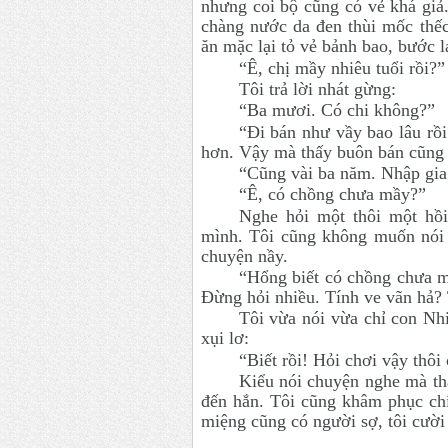
nhưng coi bộ cũng có vẻ khá giả.
chàng nước da đen thùi mốc thế
ăn mặc lại tỏ vẻ bảnh bao, bước lạ
“Ê, chị mầy nhiêu tuổi rồi?”
Tôi trả lời nhát gừng:
“Ba mươi. Có chi không?”
“Đi bán như vầy bao lâu rồi
hơn. Vậy mà thấy buôn bán cũng 
“Cũng vài ba năm. Nhập gia 
“Ê, có chồng chưa mầy?”
Nghe hỏi một thôi một hồi
mình. Tôi cũng không muốn nói 
chuyện nầy.
“Hổng biết có chồng chưa m
Đừng hỏi nhiều. Tính ve vãn hả?
Tôi vừa nói vừa chỉ con Nhi
xụi lơ:
“Biết rồi! Hỏi chơi vậy thô
Kiểu nói chuyện nghe mà th
đến hắn. Tôi cũng khâm phục ch
miệng cũng có người sợ, tôi cười