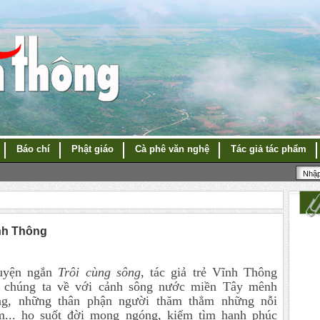
Báo chí
Phật giáo
Cà phê văn nghệ
Tác giả tác phẩm
ĩnh Thông
uyện ngắn
Trôi cùng sông
, tác giả trẻ Vĩnh Thông
 chúng ta về với cảnh sông nước miền Tây mênh
g, những thân phận người thăm thẳm những nỗi
m... họ suốt đời mong ngóng, kiếm tìm hạnh phúc