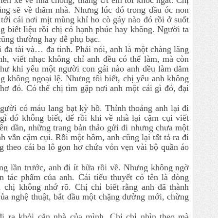
oảng sẽ về thăm nhà. Nhưng lúc đó trong đầu óc non
i tới cái nơi mịt mùng khỉ ho cò gáy nào đó rồi ở suốt
g biết liệu rồi chị có hạnh phúc hay không. Người ta
 cũng thường hay dễ phụ bạc.
đa tài và… đa tình. Phải nói, anh là một chàng lãng
anh, viết nhạc không chỉ anh đều có thể làm, mà còn
như khi yêu một người con gái nào anh đều làm dăm
ng không ngoại lệ. Nhưng tôi biết, chị yêu anh không
hơ đó. Có thể chị tìm gặp nơi anh một cái gì đó, đại
gười có máu lang bạt kỳ hồ. Thỉnh thoảng anh lại đi
ì đó không biết, để rồi khi về nhà lại cặm cụi viết
lên dần, những trang bản thảo gửi đi nhưng chưa một
 vẫn cặm cụi. Rồi một hôm, anh cũng lại tất tả ra đi
g theo cái ba lô gọn hơ chứa vỏn vẹn vài bộ quần áo
g lần trước, anh đi ít bữa rồi về. Nhưng không ngờ
n tác phẩm của anh. Cái tiểu thuyết có tên là dòng
 chị không nhớ rõ. Chị chỉ biết rằng anh đã thành
 của nghệ thuật, bắt đầu một chặng đường mới, chừng
đi ra khỏi căn nhà của mình. Chị chỉ nhìn theo mà