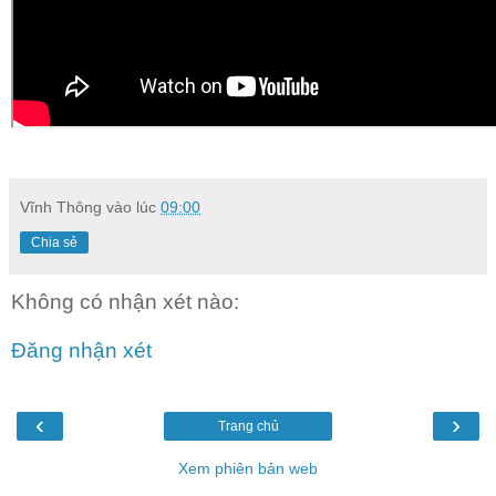
Vĩnh Thông
vào lúc
09:00
Chia sẻ
Không có nhận xét nào:
Đăng nhận xét
‹
›
Trang chủ
Xem phiên bản web