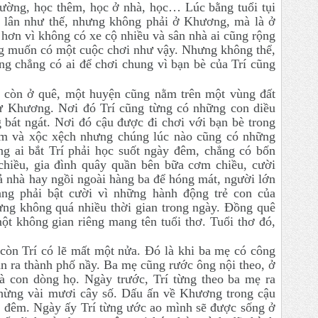
rường, học thêm, học ở nhà, học… Lúc bằng tuổi tụi
a lân như thế, nhưng không phải ở Khương, mà là ở
hơn vì không có xe cộ nhiều và sân nhà ai cũng rộng
ng muốn có một cuộc chơi như vậy. Nhưng không thể,
g chẳng có ai để chơi chung vì bạn bè của Trí cũng
y còn ở quê, một huyện cũng nằm trên một vùng đất
hư Khương. Nơi đó Trí cũng từng có những con diều
 bát ngát. Nơi đó cậu được đi chơi với bạn bè trong
ẻm và xộc xệch nhưng chúng lúc nào cũng có những
g ai bắt Trí phải học suốt ngày đêm, chẳng có bốn
chiều, gia đình quây quần bên bữa cơm chiều, cười
cả nhà hay ngồi ngoài hàng ba để hóng mát, người lớn
oảng phải bật cười vì những hành động trẻ con của
ưng không quá nhiều thời gian trong ngày. Đồng quê
ột không gian riêng mang tên tuổi thơ. Tuổi thơ đó,
 còn Trí có lẽ mất một nửa. Đó là khi ba mẹ có công
n ra thành phố nầy. Ba mẹ cũng rước ông nội theo, ở
à con dòng họ. Ngày trước, Trí từng theo ba mẹ ra
hừng vài mươi cây số. Dấu ấn về Khương trong cậu
về đêm. Ngày ấy Trí từng ước ao mình sẽ được sống ở