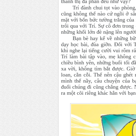
thành thị đa phần đều như vậy?
Trí đành chui tọt vào phòn
cũng không thể nào cứ ngồi ở sân
mặt với bốn bức tường trắng của
trôi qua với Trí. Sự cô đơn trong 
những khối lớn đè nặng lên người
Bạn bè hay kể về những bữa
dạy học bài, đùa giỡn. Đối với T
khi nghe lại tiếng cười vui rôm 
Trí làm bài tập vào, mẹ không c
chiều bình yên, những buổi tối đ
xa vời, không tìm bắt được. Giờ
loan, cằn cỗi. Thế nên cậu ghét
mình thế nầy, câu chuyện của b
đuổi chúng đi cũng chẳng được. 
ra một cõi riêng khác hẳn với bạ