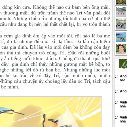
g, đóng kín cửa. Không thể nào cứ bám bên ông mãi,
 thượng mãi, dù trốn tránh thế nào Trí vẫn phải đối
 mình. Những chiều rồi những tối buồn bã cứ như thế
cậu như đang bị nén lại thật chặt lại, bị vo tròn thành
.
 cơm gia đình ấm áp vào mỗi tối, rồi nào là ba mẹ
rí, đó là những điều xa xỉ, lạ lẫm. Đã lâu cậu hiếm
rả của gia đình. Đã lâu vào mỗi đêm ba không còn dạy
òn thủ thỉ chuyện trò cùng Trí. Đâu rồi những buổi
ầy ắp tiếng cười khúc khích. Chúng đã thành quá khứ
 đây gia đình chỉ thấy những gương mặt bề bộn, to
 nghe những lời đó từ bạn bè. Nhưng những lúc một
ạn bè lại tràn về xô đẩy Trí, cậu muốn quên, muốn
Ano
bác. 
Những câu chuyện ấy choáng lấy đầu óc Trí, tách cậu
n bè mình.
Ano
Vĩnh
nhà 
Vĩnh
nhà 