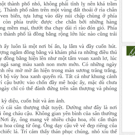
một thành phố nhỏ, không phải tỉnh lỵ nên khá trầm
g. Thành phố nằm trên một vùng đất thoải ở rìa chân
 ven biển, tựa lưng vào dãy núi chập chùng ở phía
, còn phía trước được che chắn bởi những hàng
ng mềm mại, thướt tha chạy dài rì rào đón gió. Phía
 thành phố là đồng bằng rộng lớn lúc nào cũng trải
h ấy luôn là một nơi bí ẩn, lạ lẫm và đầy cuốn hút.
ượng ngắm đồng bằng và khám phá ra những điều thú
ấy đồng bằng hiện lên như một tấm voan xanh lơ, lúc
khi ngã sang màu xanh non mơn mởn. Có những ngày
nh rêu mờ mờ ẩn hiện trong màn sương trăng trắng,
 với bộ váy hoa xanh quyến rũ. Tất cả như khung cảnh
m trí cậu bước vào chốn đầy mê hoặc ấy, mặc dù chưa
ngày chỉ có thể đành đứng trên sân thượng và phóng
 kỳ diệu, cuốn hút và ám ảnh.
ó cái sân thượng thật tuyệt. Dường như đây là nơi
i ông cháu cậu. Không gian yên bình của sân thường
 Nơi ấy, ông mang về nhiều chậu hoa, rồi cẩn thận
u hoa cũng từ ông. Ông dạy cậu về vẻ đẹp riêng của
 chiếc lá. Trí cảm thấy thán phục chúng, nhỏ xíu thế