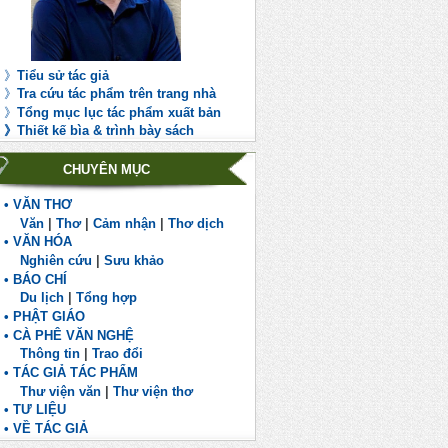
》
Tiểu sử tác giả
》
Tra cứu tác phẩm trên trang nhà
》
Tổng mục lục tác phẩm xuất bản
》
Th
iết kế bìa & trình bày sách
CHUYÊN MỤC
• VĂN THƠ
Văn
|
Thơ
|
Cảm nhận
|
Thơ dịch
• VĂN HÓA
Nghiên cứu
|
Sưu khảo
• BÁO CHÍ
Du lịch
|
Tổng hợp
• PHẬT GIÁO
• CÀ PHÊ VĂN NGHỆ
Thông tin
|
Trao đổi
• TÁC GIẢ TÁC PHẨM
Thư viện văn
|
Thư viện thơ
• TƯ LIỆU
• VỀ TÁC GIẢ