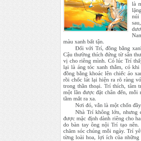
là 
lặn
núi
sau
dươ
Nam
màu xanh bất tận.
Đối với Trí, đồng bằng xan
Cậu thường thích đứng từ sân th
vị cho riêng mình. Có lúc Trí th
lại là áng tóc xanh thẫm, có 
đồng bằng khoác lên chiếc áo xa
rồi chốc lát lại hiện ra rõ ràng
trong thần thoại. Trí thích, tâ
một lần được đặt chân đến, mỗi 
tầm mắt ra xa.
Nơi đó, vẫn là một chốn đầy
Nhà Trí không lớn, nhưng c
được mặc định dành riêng cho ha
do bàn tay ông nội Trí tạo nên.
chăm sóc chúng mỗi ngày. Trí yê
từng loài hoa, lợi ích của những