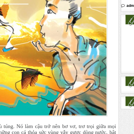
adm
tù túng. Nó làm cậu trở nên bơ vơ, trơ trọi giữa mọi
hững con cá thỏa sức vùng vẫy gược dòng nước, bật