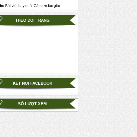
in:
Bài viết hay quá. Cảm ơn tác giả
THEO DÕI TRANG
KẾT NỐI FACEBOOK
SỐ LƯỢT XEM