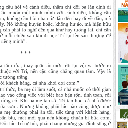
ng câu hỏi về cánh diều, thậm chí đôi ba lần định đi
. Cậu muốn một mình mình với cánh diều, không cần
au, không cần hỏi nhau từ đâu đến hay đi về đâu, mà
ầy. Nó không huyễn hoặc, không hư ảo, mà hiện hữu
 cần phải lo nghĩ đến quá khứ hay tương lai, chỉ cần
cứ mỗi chiều sau khi đi học Trí lại lên sân thượng để
 riêng mình”.
* * *
ã tắm rửa, thay quần áo mới, rồi lại vội vã bước ra
thuộc với Trí, nên cậu cũng chẳng quan tâm. Vậy là
c tường trắng.
ới khách hàng, cả nhà khỏi đợi cơm.”
 trí thức, ba mẹ đi làm suốt, cả nhà muốn có thời gian
o vào công việc với biết bao bận rộn, tính toan, rồi
 từng có. Khi ba mẹ tan sở, Trí tan học, cả nhà được
 bữa cơm. Nhưng không phải lúc nào cũng được như
 mẹ thường phải ăn tối, tiệc tùng với khách hàng,
 bận bịu, mệt mỏi quá nên không chuẩn bị bữa cơm,
Đôi lúc Trí tự hỏi, phải chăng những gia đình sống ở