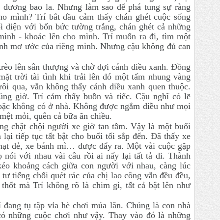
i dương bao la. Nhưng làm sao để phá tung sự ràng
ho mình? Trí bắt đầu cảm thấy chán ghét cuộc sống
i diện với bốn bức tường trắng, chán ghét cả những
mình - khoác lên cho mình. Trí muốn ra đi, tìm một
anh mơ ước của riêng mình. Nhưng cậu không đủ can
 trèo lên sân thượng và chờ đợi cánh diều xanh. Đồng
ặt trời tài tình khi trải lên đó một tấm nhung vàng
rôi qua, vẫn không thấy cánh diều xanh quen thuộc.
ng giờ. Trí cảm thấy buồn và tiếc. Cậu nghĩ có lẽ
hoặc không có ở nhà. Không được ngắm diều như mọi
 mệt mỏi, quên cả bữa ăn chiều.
g chật chội người xe giờ tan tầm. Vậy là một buổi
 lại tiếp tục tất bật cho buổi tối sắp đến. Đã thấy xe
hạt dẻ, xe bánh mì… được đẩy ra. Một vài cuộc gặp
ọ nói với nhau vài câu rồi ai nấy lại tất tả đi. Thành
éo khoảng cách giữa con người với nhau, càng lúc
tư tiếng chổi quét rác của chị lao công vẫn đều đều,
 thốt mà Trí không rõ là chim gì, tất cả bật lên như
 đang tụ tập vỉa hè chơi múa lân. Chúng là con nhà
có những cuộc chơi như vậy. Thay vào đó là những