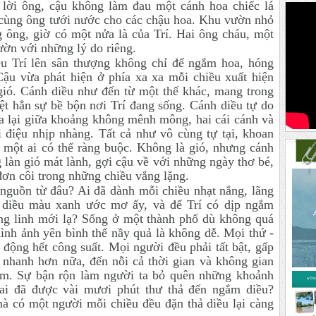
 lời ông, cậu không làm đau một cánh hoa chiếc lá
g cùng ông tưới nước cho các chậu hoa. Khu vườn nhỏ
ng ông, giờ có một nửa là của Trí. Hai ông cháu, một
ườn với những lý do riêng.
ều Trí lên sân thượng không chỉ để ngắm hoa, hóng
ậu vừa phát hiện ở phía xa xa mỗi chiều xuất hiện
 gió. Cánh diều như đến từ một thế khác, mang trong
iệt hẳn sự bề bộn nơi Trí đang sống. Cánh diều tự do
ua lại giữa khoảng không mênh mông, hai cái cánh và
i điệu nhịp nhàng. Tất cả như vô cùng tự tại, khoan
 một ai có thể ràng buộc. Không là gió, nhưng cánh
g làn gió mát lành, gợi cậu về với những ngày thơ bé,
đơn côi trong những chiều vắng lặng.
t nguồn từ đâu? Ai đã dành mỗi chiều nhạt nắng, lãng
h diều màu xanh ước mơ ấy, và để Trí có dịp ngắm
ung linh mới lạ? Sống ở một thành phố dù không quá
ình ảnh yên bình thế nầy quả là không dễ. Mọi thứ -
động hết công suất. Mọi người đều phải tất bật, gấp
i nhanh hơn nữa, đến nỗi cả thời gian và không gian
rúm. Sự bận rộn làm người ta bỏ quên những khoảnh
ai đã được vài mươi phút thư thả đến ngắm diều?
 có một người mỗi chiều đều đặn thả diều lại càng