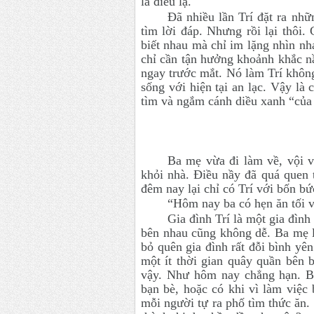
là điều lạ.
Đã nhiều lần Trí đặt ra nhữ
tìm lời đáp. Nhưng rồi lại thôi
biết nhau mà chỉ im lặng nhìn nh
chỉ cần tận hưởng khoảnh khắc n
ngay trước mắt. Nó làm Trí không
sống với hiện tại an lạc. Vậy là 
tìm và ngắm cánh diều xanh “của
Ba mẹ vừa đi làm về, vội v
khỏi nhà. Điều nầy đã quá quen 
đêm nay lại chỉ có Trí với bốn bứ
“Hôm nay ba có hẹn ăn tối v
Gia đình Trí là một gia đình
bên nhau cũng không dễ. Ba mẹ la
bỏ quên gia đình rất đỗi bình yên
một ít thời gian quây quần bên
vậy. Như hôm nay chẳng hạn. Ba
bạn bè, hoặc có khi vì làm việc
mỗi người tự ra phố tìm thức ăn. 