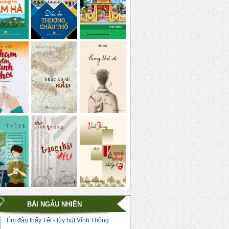
BÀI NGẪU NHIÊN
Tìm đâu thấy Tết - tùy bút Vĩnh Thông