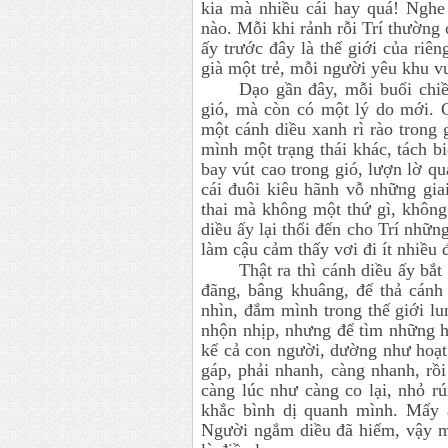
kia mà nhiều cái hay quá! Nghe
nào. Mỗi khi rảnh rỗi Trí thườn
ấy trước đây là thế giới của riê
già một trẻ, mỗi người yêu khu v
Dạo gần đây, mỗi buổi chi
gió, mà còn có một lý do mới. C
một cánh diều xanh rì rào trong
mình một trạng thái khác, tách b
bay vút cao trong gió, lượn lờ q
cái đuôi kiêu hãnh vỗ những gia
thai mà không một thứ gì, không
diều ấy lại thổi đến cho Trí nhữn
làm cậu cảm thấy vơi đi ít nhiều 
Thật ra thì cánh diều ấy bắ
đãng, bâng khuâng, để thả cán
nhìn, đắm mình trong thế giới l
nhộn nhịp, nhưng để tìm những h
kể cả con người, dường như hoạt 
gáp, phải nhanh, càng nhanh, rồ
càng lúc như càng co lại, nhỏ 
khắc bình dị quanh mình. Mấy 
Người ngắm diều đã hiếm, vậy mà