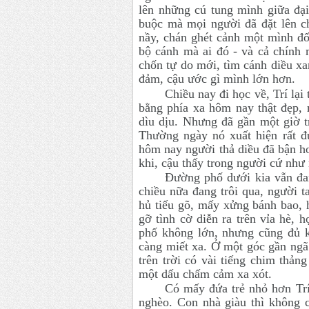
lên những cú tung mình giữa đạ
buộc mà mọi người đã đặt lên c
nầy, chán ghét cảnh một mình đố
bộ cánh mà ai đó - và cả chính 
chốn tự do mới, tìm cánh diều x
đảm, cậu ước gì mình lớn hơn.
Chiều nay đi học về, Trí lại
bằng phía xa hôm nay thật đẹp, m
dìu dịu. Nhưng đã gần một giờ t
Thường ngày nó xuất hiện rất đú
hôm nay người thả diều đã bận 
khi, cậu thấy trong người cứ như
Đường phố dưới kia vẫn đan
chiều nữa đang trôi qua, người ta
hủ tiếu gõ, mấy xửng bánh bao, 
gỡ tình cờ diễn ra trên vỉa hè, h
phố không lớn, nhưng cũng đủ k
càng miết xa. Ở một góc gần ngã 
trên trời có vài tiếng chim thảng
một dấu chấm cảm xa xót.
Có mấy đứa trẻ nhỏ hơn Trí
nghèo. Con nhà giàu thì không 