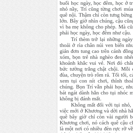
buổi học ngày, học đêm, học ở t
nhỏ nầy, Trí cũng từng chơi mú
quê nội. Thậm chí còn tưng bừng 
lớn. Bây giờ nhìn chúng, cậu cũ
vì ba mẹ không cho phép. Mà cũn
phải học ngày, học đêm như cậu.
Trí thèm trở lại những ngà
thoải ở rìa chân núi ven biển n
giản đơn tung cao trên cánh đồng
xóm, bọn trẻ nhà nghèo đen nh
khoảnh khắc vui vẻ. Nơi đó chẳn
bức tường trắng chật chội. Mỗi 
đùa, chuyện trò rôm rả. Tối tối, 
xem tụi con nít chơi, thỉnh th
chúng. Bọn Trí vẫn phải học, nh
bát ngát dành hẳn cho tụi nhóc m
không bị đánh mất.
Không mất đối với tụi nhỏ,
việc mới ở Khương và dời nhà hẳ
quê bây giờ chỉ còn vài người b
Khương chơi, nó cách quê cậu c
là một nơi có nhiều đèn rực rỡ 