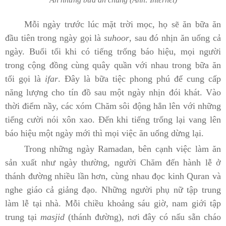
Mỗi ngày trước lúc mặt trời mọc, họ sẽ ăn bữa ăn
đầu tiên trong ngày gọi là
suhoor
, sau đó nhịn ăn uống cả
ngày. Buổi tối khi có tiếng trống báo hiệu, mọi người
trong cộng đồng cùng quây quần với nhau trong bữa ăn
tối gọi là
ifar
. Đây là bữa tiệc phong phú để cung cấp
năng lượng cho tín đồ sau một ngày nhịn đói khát. Vào
thời điểm nầy, các xóm Chăm sôi động hẳn lên với những
tiếng cười nói xôn xao. Đến khi tiếng trống lại vang lên
báo hiệu một ngày mới thì mọi việc ăn uống dừng lại.
Trong những ngày Ramadan, bên cạnh việc làm ăn
sản xuất như ngày thường, người Chăm đến hành lễ ở
thánh đường nhiều lần hơn, cùng nhau đọc kinh Quran và
nghe giáo cả giảng đạo. Những người phụ nữ tập trung
làm lễ tại nhà. Mỗi chiều khoảng sáu giờ, nam giới tập
trung tại
masjid
(thánh đường), nơi đây có nấu sẵn cháo