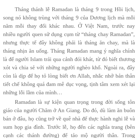
Tháng thánh lễ Ramadan là tháng 9 trong Hồi lịch,
song nó không trùng với tháng 9 của Dương lịch mà mỗi
năm mỗi thay đổi khác nhau. Ở Việt Nam, trước nay
nhiều người quen sử dụng cụm từ “tháng chay Ramadan”,
nhưng thực tế đây không phải là tháng ăn chay, mà là
tháng nhịn ăn uống. Tháng Ramadan mang ý nghĩa chính
là để người Islam trải qua cảnh đói khát, từ đó biết thương
xót và chia sẻ với những người nghèo khổ. Ngoài ra, đây
còn là dịp để họ tỏ lòng biết ơn Allah, nhắc nhở bản thân
tiết chế không quá đam mê dục vọng, tịnh tâm xem xét lại
những lỗi lầm của mình…
Ramadan là sự kiện quan trọng trong đời sống tôn
giáo của người Chăm ở An Giang. Do đó, dù làm ăn buôn
bán ở đâu, họ cũng trở về quê nhà để thực hành nghi lễ và
sum họp gia đình. Trước lễ, họ đến các nghĩa trang (bên
cạnh các thánh đường) để tảo mộ người thân. Trong