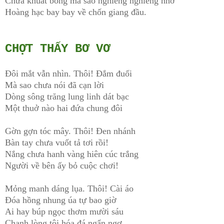
Chưa khuất bóng mà sao nghiêng nghiêng nhớ
Hoàng hạc bay bay về chốn giang đầu.
CHỢT THẤY BƠ VƠ
Đôi mắt vẫn nhìn. Thôi! Đắm đuối
Mà sao chưa nói đã cạn lời
Dòng sông trăng lung linh dát bạc
Một thuở nào hai đứa chung đôi
Gờn gợn tóc mây. Thôi! Đen nhánh
Bàn tay chưa vuốt tả tơi rồi!
Nắng chưa hanh vàng hiên cúc trắng
Người về bên ấy bỏ cuộc chơi!
Mỏng manh dáng lụa. Thôi! Cài áo
Đóa hồng nhung úa tự bao giờ
Ai hay búp ngọc thơm mười sáu
Chạnh lòng tôi hóa đá ngẩn ngơ