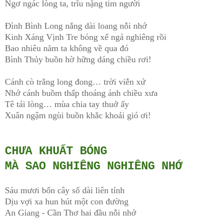
Ngơ ngác lòng ta, trĩu nặng tim người
Đình Bình Long nắng dài loang nỗi nhớ
Kinh Xáng Vịnh Tre bóng xế ngả nghiêng rồi
Bao nhiêu năm ta không về qua đó
Bình Thủy buồn hờ hững dáng chiều rơi!
Cánh cò trắng long đong… trời viễn xứ
Nhớ cánh buồm thấp thoáng ánh chiều xưa
Tê tái lòng… mùa chia tay thuở ấy
Xuân ngậm ngùi buồn khắc khoải gió ơi!
CHƯA KHUẤT BÓNG
MÀ SAO NGHIÊNG NGHIÊNG NHỚ
Sáu mươi bốn cây số dài liên tỉnh
Dịu vợi xa hun hút một con đường
An Giang - Cần Thơ hai đầu nỗi nhớ