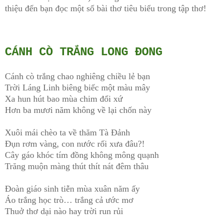
thiệu đến bạn đọc một số bài thơ tiêu biểu trong tập thơ!
CÁNH CÒ TRẮNG LONG ĐONG
Cánh cò trắng chao nghiêng chiều lẻ bạn
Trời Láng Linh biêng biếc một màu mây
Xa hun hút bao mùa chim đổi xứ
Hơn ba mươi năm không về lại chốn này
Xuôi mái chèo ta về thăm Tà Đảnh
Đụn rơm vàng, con nước rối xưa đâu?!
Cây gáo khóc tím đồng không mông quạnh
Trăng muộn màng thút thít nát đêm thâu
Đoàn giáo sinh tiễn mùa xuân năm ấy
Áo trắng học trò… trắng cả ước mơ
Thuở thơ dại nào hay trời run rủi