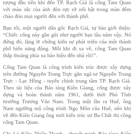
tượng đầu tiên khi đến TP. Rạch Giá là cổng Tam Quan
với màu sắc của ánh đèn rực rỡ nổi bật trong màn đêm
chào đón mọi người đến với thành phố.
Bạn tôi, một người dân gốc Rạch Giá, tự hào giới thiệu:
“Chiếc cổng này gần gũi như người bạn lâu năm vậy. Nó
đứng đó, lặng lẽ chứng kiến sự phát triển của một thành
phố biển năng động. Mỗi khi đi xa về, cổng Tam Quan
thấp thoáng phía xa báo hiệu đến nhà rồi!”.
Cổng Tam Quan là công trình kiến trúc được xây dựng
trên đường Nguyễn Trung Trực gần ngã tư Nguyễn Trung
Trực - Lạc Hồng - tuyến chính trung tâm TP. Rạch Giá.
Theo tài liệu của Bảo tàng Kiên Giang, cổng được xây
dựng và hoàn thành năm 1961, dưới thời Phó Tỉnh
ttrưởng Trương Văn Nam. Trong một lần ra Huế, ông
Nam ngưỡng mộ công trình Ngọ Môn của Huế, nên khi
về đến Kiên Giang ông mời kiến trúc sư Ba Chất thi công
cổng Tam Quan.
Chị Lý Kiều Thiên Thanh - thuyết minh Bảo tàng Kiên