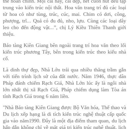
thể hoàn chỉnh. Mọi cái hay, cái đẹp, nét cuốn hút đều tập
trung vào kiến trúc nội thất. Hoa văn trang trí đủ các loại
từ hoa cỏ như tùng, trúc, cúc, mai. Chim có dơi, công,
phượng, trĩ... Quả có đu đủ, nho, lựu. Cùng các loại dây
leo cho đến động vật...”, chị Lý Kiều Thiên Thanh giới
thiệu.
Bảo tàng Kiên Giang bên ngoài trang trí hoa văn theo lối
kiến trúc phương Tây, bên trong kiến trúc theo kiểu nhà
cổ.
Là dinh thự đẹp, Nhà Lớn trải qua nhiều thăng trầm gắn
với tiến trình lịch sử của đất nước. Năm 1946, thực dân
Pháp đánh chiếm Rạch Giá, Nhà Lớn lúc ấy là ngôi nhà
lớn nhất thị xã Rạch Giá, Pháp chiếm dụng làm Tòa án
tỉnh Rạch Giá trong 6 năm liền.
"Nhà Bảo tàng Kiên Giang được Bộ Văn hóa, Thể thao và
Du lịch xếp hạng là di tích kiến trúc nghệ thuật cấp quốc
gia vào năm1990. Đây là một địa điểm tham quan, du lịch
hấp dẫn không chỉ về mặt giá trị kiến trúc nghệ thuật, lịch