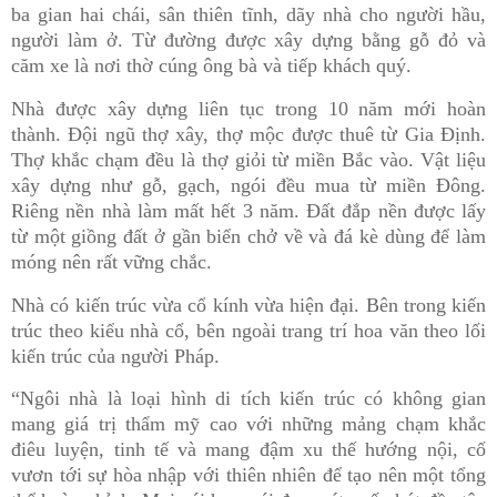
ba gian hai chái, sân thiên tĩnh, dãy nhà cho người hầu,
người làm ở. Từ đường được xây dựng bằng gỗ đỏ và
căm xe là nơi thờ cúng ông bà và tiếp khách quý.
Nhà được xây dựng liên tục trong 10 năm mới hoàn
thành. Đội ngũ thợ xây, thợ mộc được thuê từ Gia Định.
Thợ khắc chạm đều là thợ giỏi từ miền Bắc vào. Vật liệu
xây dựng như gỗ, gạch, ngói đều mua từ miền Đông.
Riêng nền nhà làm mất hết 3 năm. Đất đắp nền được lấy
từ một giồng đất ở gần biển chở về và đá kè dùng để làm
móng nên rất vững chắc.
Nhà có kiến trúc vừa cổ kính vừa hiện đại. Bên trong kiến
trúc theo kiểu nhà cổ, bên ngoài trang trí hoa văn theo lối
kiến trúc của người Pháp.
“Ngôi nhà là loại hình di tích kiến trúc có không gian
mang giá trị thẩm mỹ cao với những mảng chạm khắc
điêu luyện, tinh tế và mang đậm xu thế hướng nội, cố
vươn tới sự hòa nhập với thiên nhiên để tạo nên một tổng