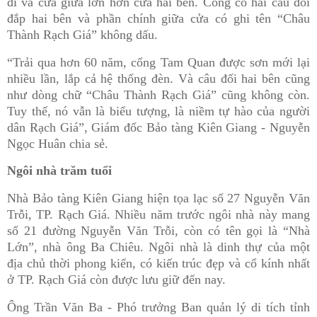
đi và cửa giữa lớn hơn cửa hai bên. Cổng có hai câu đối
đắp hai bên và phần chính giữa cửa có ghi tên “Châu
Thành Rạch Giá” không dấu.
“Trải qua hơn 60 năm, cổng Tam Quan được sơn mới lại
nhiều lần, lắp cả hệ thống đèn. Và câu đối hai bên cũng
như dòng chữ “Châu Thành Rạch Giá” cũng không còn.
Tuy thế, nó vẫn là biểu tượng, là niềm tự hào của người
dân Rạch Giá”, Giám đốc Bảo tàng Kiên Giang - Nguyễn
Ngọc Huân chia sẻ.
Ngôi nhà trăm tuổi
Nhà Bảo tàng Kiên Giang hiện tọa lạc số 27 Nguyễn Văn
Trỗi, TP. Rạch Giá. Nhiều năm trước ngôi nhà này mang
số 21 đường Nguyễn Văn Trỗi, còn có tên gọi là “Nhà
Lớn”, nhà ông Ba Chiêu. Ngôi nhà là dinh thự của một
địa chủ thời phong kiến, có kiến trúc đẹp và cổ kính nhất
ở TP. Rạch Giá còn được lưu giữ đến nay.
Ông Trần Văn Ba - Phó trưởng Ban quản lý di tích tỉnh