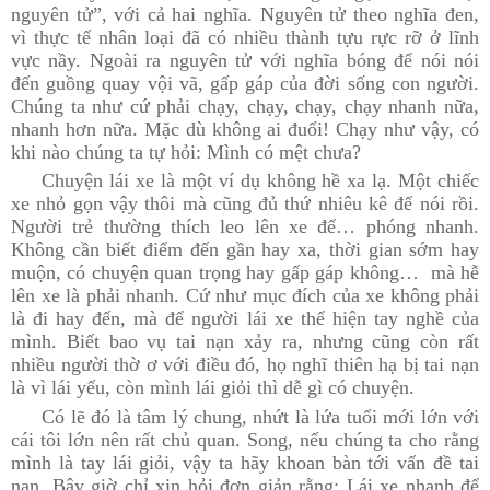
nguyên tử”, với cả hai nghĩa. Nguyên tử theo nghĩa đen,
vì thực tế nhân loại đã có nhiều thành tựu rực rỡ ở lĩnh
vực nầy. Ngoài ra nguyên tử với nghĩa bóng để nói nói
đến guồng quay vội vã, gấp gáp của đời sống con người.
Chúng ta như cứ phải chạy, chạy, chạy, chạy nhanh nữa,
nhanh hơn nữa. Mặc dù không ai đuổi! Chạy như vậy, có
khi nào chúng ta tự hỏi: Mình có mệt chưa?
Chuyện lái xe là một ví dụ không hề xa lạ. Một chiếc
xe nhỏ gọn vậy thôi mà cũng đủ thứ nhiêu kê để nói rồi.
Người trẻ thường thích leo lên xe để… phóng nhanh.
Không cần biết điểm đến gần hay xa, thời gian sớm hay
muộn, có chuyện quan trọng hay gấp gáp không… mà hễ
lên xe là phải nhanh. Cứ như mục đích của xe không phải
là đi hay đến, mà để người lái xe thể hiện tay nghề của
mình. Biết bao vụ tai nạn xảy ra, nhưng cũng còn rất
nhiều người thờ ơ với điều đó, họ nghĩ thiên hạ bị tai nạn
là vì lái yếu, còn mình lái giỏi thì dễ gì có chuyện.
Có lẽ đó là tâm lý chung, nhứt là lứa tuổi mới lớn với
cái tôi lớn nên rất chủ quan. Song, nếu chúng ta cho rằng
mình là tay lái giỏi, vậy ta hãy khoan bàn tới vấn đề tai
nạn. Bây giờ chỉ xin hỏi đơn giản rằng: Lái xe nhanh để