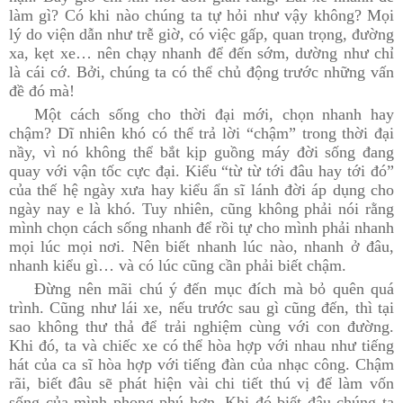
làm gì? Có khi nào chúng ta tự hỏi như vậy không? Mọi
lý do viện dẫn như trễ giờ, có việc gấp, quan trọng, đường
xa, kẹt xe… nên chạy nhanh để đến sớm, dường như chỉ
là cái cớ. Bởi, chúng ta có thể chủ động trước những vấn
đề đó mà!
Một cách sống cho thời đại mới, chọn nhanh hay
chậm? Dĩ nhiên khó có thể trả lời “chậm” trong thời đại
nầy, vì nó không thể bắt kịp guồng máy đời sống đang
quay với vận tốc cực đại. Kiểu “từ từ tới đâu hay tới đó”
của thế hệ ngày xưa hay kiểu ẩn sĩ lánh đời áp dụng cho
ngày nay e là khó. Tuy nhiên, cũng không phải nói rằng
mình chọn cách sống nhanh để rồi tự cho mình phải nhanh
mọi lúc mọi nơi. Nên biết nhanh lúc nào, nhanh ở đâu,
nhanh kiểu gì… và có lúc cũng cần phải biết chậm.
Đừng nên mãi chú ý đến mục đích mà bỏ quên quá
trình. Cũng như lái xe, nếu trước sau gì cũng đến, thì tại
sao không thư thả để trải nghiệm cùng với con đường.
Khi đó, ta và chiếc xe có thể hòa hợp với nhau như tiếng
hát của ca sĩ hòa hợp với tiếng đàn của nhạc công. Chậm
rãi, biết đâu sẽ phát hiện vài chi tiết thú vị để làm vốn
sống của mình phong phú hơn. Khi đó biết đâu chúng ta