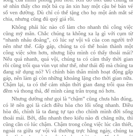
sẽ nhìn thấy cho một bà cụ ăn xin hay một cậu bé bán vé
số ven đường. Dù chỉ có thể tặng cho họ một ánh mắt sẻ
chia, nhưng cũng đủ quý giá rồi.
Không phải lúc nào cố làm cho nhanh thì công việc
cũng mỹ mãn. Chắc chúng ta không xa lạ gì với cụm từ
“nhanh nhảu đoảng”, có lúc sự vội vã của con người trở
nên như thế. Gấp gáp, chúng ta có thể hoàn thành một
công việc sớm hơn, nhưng liệu mình có thấy thoải mái?
Nếu quá nhanh, quá vội, chúng ta có cảm thấy thời gian
rồi cũng trôi qua vùn vụt như thế, như thái độ mà chúng ta
đang sử dụng nó? Vì chính bản thân mình hoạt động gấp
gáp, nên làm gì còn những khoảng lặng cho thời gian nữa.
Chậm lại, ta có thể cảm nhận thời gian đang trôi qua êm
đềm và thong thả, để mình càng trân trọng nó hơn.
Nhưng dường như gọi là “chậm” cũng chưa hẳn đúng,
có lẽ nên gọi là cách điều hòa cho lối sống nhanh. Điều
hòa đó, chính là ta đang tự tạo cho chính mình đời sống
thoải mái. Bởi, dẫu nhanh theo kiểu nào đi chăng nữa, thì
cũng cần có lúc chậm. Chậm trong công việc lúc cần thiết,
ngoài ra giữa sự vội vã thường trực hằng ngày, chúng ta