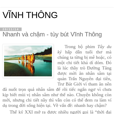
VĨNH THÔNG
20/11/14
Nhanh và chậm - tùy bút Vĩnh Thông
Trong bộ phim
Tây du
ký
hấp dẫn tuổi thơ mà
chúng ta từng bị mê hoặc, có
một chi tiết khá dí dỏm. Đó
là lúc thầy trò Đường Tăng
được mời ăn nhân sâm tại
quán Trấn Nguyên đại tiên,
Trư Bát Giới vì tham ăn nên
đã nuốt trọn quả nhân sâm để rồi tiếc ngẩn ngơ vì chưa
kịp biết mùi vị nhân sâm như thế nào. Chuyện không còn
mới, nhưng chi tiết nầy thì vẫn còn có thể đem ra làm ví
dụ trong đời sống hiện tại. Về vấn đề: nhanh hay chậm?
Thế kỷ XXI mở ra được nhiều người gọi là “thời đại