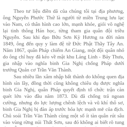
Theo tư liệu điền dã của chúng tôi tại địa phương,
ông Nguyễn Phước Thứ là người từ miền Trung lưu lạc
vào Nam, có thân hình cao lớn, mạnh khỏe, giỏi võ nghệ
lại tinh thông Hán học, từng tham gia quân đội triều
Nguyễn. Sau khi đạo Bửu Sơn Kỳ Hương ra đời năm
1849, ông đến quy y làm đệ tử Đức Phật Thầy Tây An.
Năm 1867, quân Pháp chiếm An Giang, một đội quân nhỏ
do ông chỉ huy đã kéo về mật khu Láng Linh - Bảy Thưa,
gia nhập vào nghĩa binh Gia Nghị chống Pháp dưới
trướng Quản cơ Trần Văn Thành.
Sau nhiều lần xâm nhập bất thành do không quen địa
hình sìn lầy, đồng thời cũng không chiêu dụ được nghĩa
binh Gia Nghị, quân Pháp quyết định tổ chức trận càn
quét lớn vào đầu năm 1873. Dù đã chống trả ngoan
cường, nhưng do lực lượng chênh lệch và vũ khí thô sơ,
binh Gia Nghị bị đàn áp trước hỏa lực mạnh mẽ của địch.
Chủ soái Trần Văn Thành cùng một số ít tàn quân rút sâu
vào vùng rừng núi Thất Sơn, sau đó không ai biết rõ tung