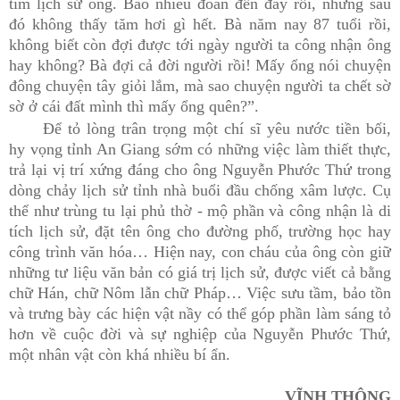
tìm lịch sử ông. Bao nhiêu đoàn đến đây rồi, nhưng sau
đó không thấy tăm hơi gì hết. Bà năm nay 87 tuổi rồi,
không biết còn đợi được tới ngày người ta công nhận ông
hay không? Bà đợi cả đời người rồi! Mấy ổng nói chuyện
đông chuyện tây giỏi lắm, mà sao chuyện người ta chết sờ
sờ ở cái đất mình thì mấy ổng quên?”.
Để tỏ lòng trân trọng một chí sĩ yêu nước tiền bối,
hy vọng tỉnh An Giang sớm có những việc làm thiết thực,
trả lại vị trí xứng đáng cho ông Nguyễn Phước Thứ trong
dòng chảy lịch sử tỉnh nhà buổi đầu chống xâm lược. Cụ
thể như trùng tu lại phủ thờ - mộ phần và công nhận là di
tích lịch sử, đặt tên ông cho đường phố, trường học hay
công trình văn hóa… Hiện nay, con cháu của ông còn giữ
những tư liệu văn bản có giá trị lịch sử, được viết cả bằng
chữ Hán, chữ Nôm lẫn chữ Pháp… Việc sưu tầm, bảo tồn
và trưng bày các hiện vật nầy có thể góp phần làm sáng tỏ
hơn về cuộc đời và sự nghiệp của Nguyễn Phước Thứ,
một nhân vật còn khá nhiều bí ẩn.
VĨNH THÔNG