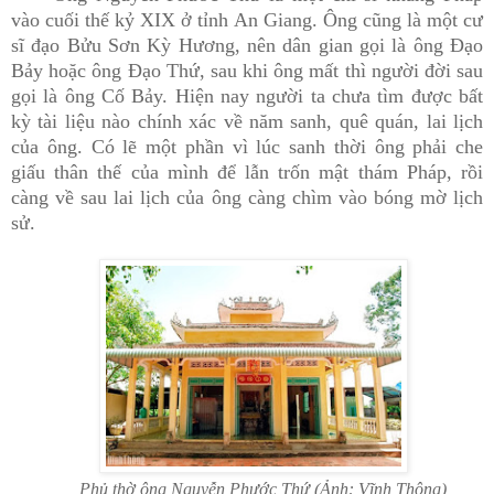
vào cuối thế kỷ XIX ở tỉnh An Giang. Ông cũng là một cư
sĩ đạo Bửu Sơn Kỳ Hương, nên dân gian gọi là ông Đạo
Bảy hoặc ông Đạo Thứ, sau khi ông mất thì người đời sau
gọi là ông Cố Bảy. Hiện nay người ta chưa tìm được bất
kỳ tài liệu nào chính xác về năm sanh, quê quán, lai lịch
của ông. Có lẽ một phần vì lúc sanh thời ông phải che
giấu thân thế của mình để lẫn trốn mật thám Pháp, rồi
càng về sau lai lịch của ông càng chìm vào bóng mờ lịch
sử.
Phủ thờ ông Nguyễn Phước Thứ (Ảnh: Vĩnh Thông)