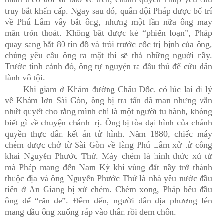
truy bắt khẩn cấp. Ngay sau đó, quân đội Pháp được bố trí
về Phú Lâm vây bắt ông, nhưng một lần nữa ông may
mắn trốn thoát. Không bắt được kẻ “phiến loạn”, Pháp
quay sang bắt 80 tín đồ và trói trước cốc trị bịnh của ông,
chúng yêu cầu ông ra mặt thì sẽ thả những người nầy.
Trước tình cảnh đó, ông tự nguyện ra đầu thú để cứu dân
lành vô tội.
Khi giam ở Khám đường Châu Đốc, có lúc lại di lý
về Khám lớn Sài Gòn, ông bị tra tấn dã man nhưng vẫn
nhứt quyết cho rằng mình chỉ là một người tu hành, không
biết gì về chuyện chánh trị. Ông bị tòa đại hình của chánh
quyền thực dân kết án tử hình. Năm 1880, chiếc máy
chém được chở từ Sài Gòn về làng Phú Lâm xử tử công
khai Nguyễn Phước Thứ. Máy chém là hình thức xử tử
mà Pháp mang đến Nam Kỳ khi vùng đất nầy trở thành
thuộc địa và ông Nguyễn Phước Thứ là nhà yêu nước đầu
tiên ở An Giang bị xử chém. Chém xong, Pháp bêu đầu
ông để “răn đe”. Đêm đến, người dân địa phương lén
mang đầu ông xuống ráp vào thân rồi đem chôn.