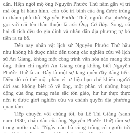
dân. Hiện ngôi mộ ông Nguyễn Phước Thứ nằm gần vị trí
mà ông bị hành hình, còn cốc trị bịnh của ông được trùng
tu thành phủ thờ Nguyễn Phước Thứ, người địa phương
gọi với cái tên thân thuộc là
cốc Ông Cố Bảy
. Song, cả
hai di tích đều do gia đình và nhân dân địa phương tự bỏ
tiền ra tu bổ.
Đến nay nhân vật lịch sử Nguyễn Phước Thứ hầu
như không hề được nhắc đến trong các nghiên cứu về lịch
sử An Giang, không một công trình văn hóa nào mang tên
ông, thậm chí người An Giang cũng không biết Nguyễn
Phước Thứ là ai. Đây là một sự lãng quên đầy đáng tiếc.
Điều đó có thể một phần vì tư liệu hạn chế khiến người
đời sau không biết rõ về ông, một phần vì những hoạt
động của ông mang màu sắc tôn giáo, hư hư thực thực
nên ít được giới nghiên cứu và chánh quyền địa phương
quan tâm.
Tiếp chuyện với chúng tôi, bà Lê Thị Giảng (sanh
năm 1930, cháu dâu của ông Nguyễn Phước Thứ) tâm sự
trong nước mắt: “Ngày nào bà cũng trông có người tới