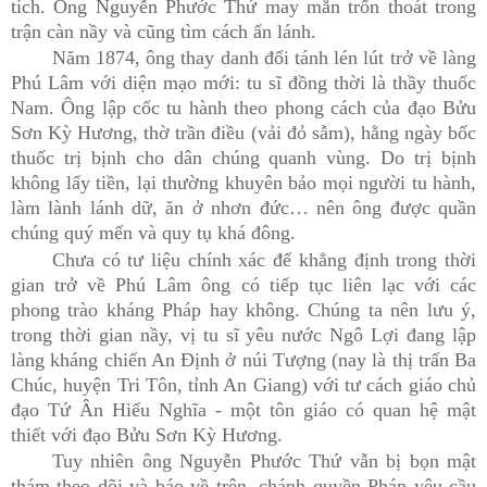
tích. Ông Nguyễn Phước Thứ may mắn trốn thoát trong
trận càn nầy và cũng tìm cách ẩn lánh.
Năm 1874, ông thay danh đổi tánh lén lút trở về làng
Phú Lâm với diện mạo mới: tu sĩ đồng thời là thầy thuốc
Nam. Ông lập cốc tu hành theo phong cách của đạo Bửu
Sơn Kỳ Hương, thờ trần điều (vải đỏ sẫm), hằng ngày bốc
thuốc trị bịnh cho dân chúng quanh vùng. Do trị bịnh
không lấy tiền, lại thường khuyên bảo mọi người tu hành,
làm lành lánh dữ, ăn ở nhơn đức… nên ông được quần
chúng quý mến và quy tụ khá đông.
Chưa có tư liệu chính xác để khẳng định trong thời
gian trở về Phú Lâm ông có tiếp tục liên lạc với các
phong trào kháng Pháp hay không. Chúng ta nên lưu ý,
trong thời gian nầy, vị tu sĩ yêu nước Ngô Lợi đang lập
làng kháng chiến An Định ở núi Tượng (nay là thị trấn Ba
Chúc, huyện Tri Tôn, tỉnh An Giang) với tư cách giáo chủ
đạo Tứ Ân Hiếu Nghĩa - một tôn giáo có quan hệ mật
thiết với đạo Bửu Sơn Kỳ Hương.
Tuy nhiên ông Nguyễn Phước Thứ vẫn bị bọn mật
thám theo dõi và báo về trên, chánh quyền Pháp yêu cầu