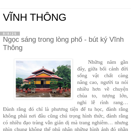
VĨNH THÔNG
8/8/25
Ngọc sáng trong lòng phố - bút ký Vĩnh
Thông
Những năm gần
đây, giữa bối cảnh đời
sống vật chất càng
nâng cao, người ta nói
nhiều hơn về chuyện
chùa to, tượng lớn,
nghi lễ rình rang…
Đành rằng đó chỉ là phương tiện để tu học, đành rằng
không phải nơi đâu cũng chú trọng hình thức, đành rằng
có nhiều đạo tràng vẫn giản dị mà trang nghiêm… nhưng
nhìn chung không thể phủ nhận những hình ảnh đó phần