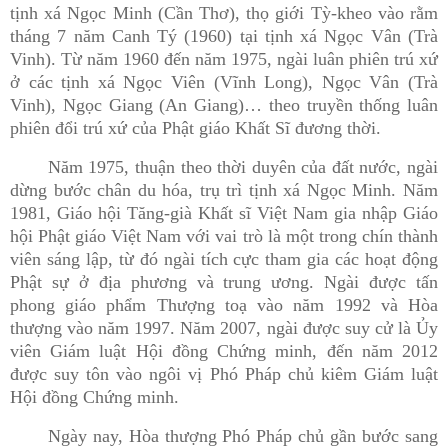
tịnh xá Ngọc Minh (Cần Thơ), thọ giới Tỳ-kheo vào rằm
tháng 7 năm Canh Tý (1960) tại tịnh xá Ngọc Vân (Trà
Vinh). Từ năm 1960 đến năm 1975, ngài luân phiên trú xứ
ở các tịnh xá Ngọc Viên (Vĩnh Long), Ngọc Vân (Trà
Vinh), Ngọc Giang (An Giang)… theo truyền thống luân
phiên đổi trú xứ của Phật giáo Khất Sĩ đương thời.
Năm 1975, thuận theo thời duyên của đất nước, ngài
dừng bước chân du hóa, trụ trì tịnh xá Ngọc Minh. Năm
1981, Giáo hội Tăng-già Khất sĩ Việt Nam gia nhập Giáo
hội Phật giáo Việt Nam với vai trò là một trong chín thành
viên sáng lập, từ đó ngài tích cực tham gia các hoạt động
Phật sự ở địa phương và trung ương. Ngài được tấn
phong giáo phẩm Thượng toạ vào năm 1992 và Hòa
thượng vào năm 1997. Năm 2007, ngài được suy cử là Ủy
viên Giám luật Hội đồng Chứng minh, đến năm 2012
được suy tôn vào ngôi vị Phó Pháp chủ kiêm Giám luật
Hội đồng Chứng minh.
Ngày nay, Hòa thượng Phó Pháp chủ gần bước sang