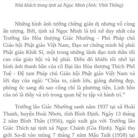
Nhà khách trong tịnh xá Ngọc Minh (Ảnh: Vĩnh Thông)
Những hình ảnh tưởng chừng giản dị nhưng vô cùng
ấn tượng. Bởi, tịnh xá Ngọc Minh là trú xứ duy nhất của
Trưởng lão Hòa thượng Giác Nhường - Phó Pháp chủ
Giáo hội Phật giáo Việt Nam, Đạo sư chứng minh hệ phái
Phật giáo Khất Sĩ, một trong những lãnh đạo tinh thần tối
cao của giáo hội và hệ phái. Điều đó khiến tôi nhớ lại
hình ảnh thanh bần của cố Đại lão Hòa thượng Thích Phổ
Tuệ - Đệ tam Pháp chủ Giáo hội Phật giáo Việt Nam và
lời dạy của ngài: “Chùa to, cảnh lớn, giảng đường đẹp,
phòng ốc sang dù sao cũng chỉ là phương tiện. Linh hồn
của nó là thầy và trò trong quan hệ tu tập và hành trì.”
Trưởng lão Giác Nhường sanh năm 1937 tại xã Hoài
Thanh, huyện Hoài Nhơn, tỉnh Bình Định. Ngày 13 tháng
2 năm Bính Thân (1956), ngài xuất gia với Trưởng lão
Giác Thích tại tịnh xá Ngọc Chánh (Gia Định). Ngài thọ
giới Sa-di vào mùng 7 tháng 7 năm Mậu Tuất (1958) tại