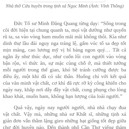
Nhà thờ Cửu huyền trong tịnh xá Ngọc Minh (Ảnh: Vĩnh Thông)
Đức Tổ sư Minh Đăng Quang từng dạy: “Sống trong
cõi đời hiện tại chung quanh ta, mọi vật dường như quyến
rũ ta, sa vào vòng ham muốn mãi mãi không thôi. Kìa như
dinh thự lầu đài nguy nga tráng lệ, gấm vóc tố sa đẹp tốt
mịn màng, cao lương mỹ vị bỉ bàng ngon quý… Tất cả
ngần ấy như thúc dục, như cuốn lôi con người vào vòng
bận rộn, vì thức ăn, sự mặc cùng chỗ ở, mà thiết tưởng
mỗi người trong thế gian, khó bề tránh cưỡng được ba
điều ấy, một khi đã có sắc thân. Huống chi với kết quả
của văn minh vật chất, cơ khí đã rực rỡ kỳ công khiến cho
ngày nay, khắp nơi dẫy đầy vật chất, cung phụng cho lòng
khao khát, muốn ham, không hạn lượng của loài người.”
Quả vậy, ngày nay người người, nhà nhà chạy đua
vật chất. Vậy mà, những nhà sư Khất sĩ, những tịnh xá
giản đơn vẫn thầm lặng gieo những hạt giống tốt đẹp giữa
chợ đời huyên náo. Đến thành phố Cần Thơ viếng thăm