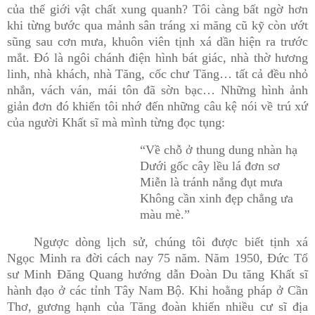
của thế giới vật chất xung
quanh? Tôi càng bất ngờ hơn
khi từng bước qua mảnh sân tráng xi măng cũ kỹ còn ướt
sũng sau cơn mưa, khuôn viên tịnh xá dần hiện ra trước
mắt. Đó là ngôi chánh điện hình bát giác, nhà thờ hương
linh, nhà khách, nhà Tăng, cốc chư Tăng… tất cả đều nhỏ
nhắn, vách ván, mái tôn đã sờn bạc… Những hình ảnh
giản đơn đó khiến tôi nhớ đến những câu kệ nói về trú xứ
của người Khất sĩ mà mình từng đọc tụng:
“Về chỗ ở thung dung nhàn hạ
Dưới gốc cây lều lá đơn sơ
Miễn là tránh nắng đụt mưa
Không cần xinh đẹp chẳng ưa
màu mè.”
Ngược dòng lịch sử, chúng tôi được biết tịnh xá
Ngọc Minh ra đời cách nay 75 năm. Năm 1950, Đức Tổ
sư Minh Đăng Quang hướng dẫn Đoàn Du tăng Khất sĩ
hành đạo ở các tỉnh Tây Nam
Bộ. Khi hoằng pháp ở Cần
Thơ, gương hạnh của Tăng đoàn khiến nhiều cư sĩ địa