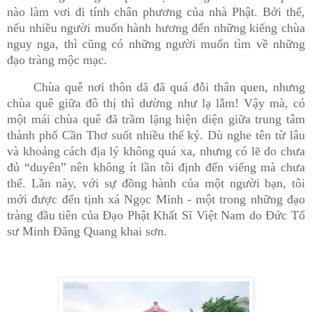
nào làm vơi đi tính chân phương của nhà Phật. Bởi thế,
nếu nhiều người muốn hành hương đến những kiểng chùa
nguy nga, thì cũng có những người muốn tìm về những
đạo tràng mộc mạc.
Chùa quê nơi thôn dã đã quá đỗi thân quen, nhưng
chùa quê giữa đô thị thì dường như lạ lẫm! Vậy mà, có
một mái chùa quê đã trầm lặng hiện diện giữa trung tâm
thành phố Cần Thơ suốt nhiều thế kỷ. Dù nghe tên từ lâu
và khoảng cách địa lý không quá xa, nhưng có lẽ do chưa
đủ “duyên” nên không ít lần tôi định đến viếng mà chưa
thể. Lần này, với sự đồng hành của một người bạn, tôi
mới được đến tịnh xá Ngọc Minh - một trong những đạo
tràng đầu tiên của Đạo Phật Khất Sĩ Việt Nam do Đức Tổ
sư Minh Đăng Quang khai sơn.